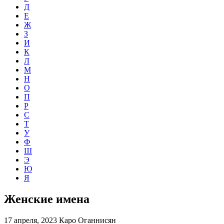
Д
Е
Ж
З
И
К
Л
М
Н
О
П
Р
С
Т
У
Ф
Ш
Э
Ю
Я
Женские имена
17 апреля, 2023
Каро Оганнисян