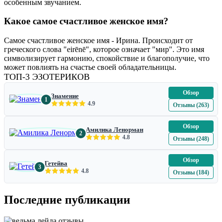
особенным звучанием.
Какое самое счастливое женское имя?
Самое счастливое женское имя - Ирина. Происходит от
греческого слова "eirēnē", которое означает "мир". Это имя
символизирует гармонию, спокойствие и благополучие, что
может повлиять на счастье своей обладательницы.
ТОП-3 ЭЗОТЕРИКОВ
Обзор
Знамение
1
4.9
Отзывы (263)
Обзор
Амилика Ленорман
2
4.8
Отзывы (248)
Обзор
Гетейва
3
4.8
Отзывы (184)
Последние публикации