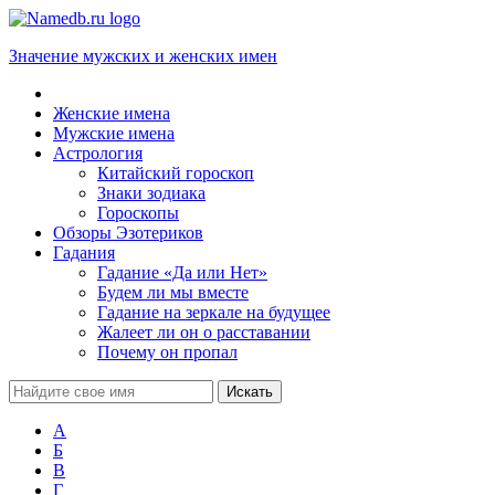
Значение мужских и женских имен
Женские имена
Мужские имена
Астрология
Китайский гороскоп
Знаки зодиака
Гороскопы
Обзоры Эзотериков
Гадания
Гадание «Да или Нет»
Будем ли мы вместе
Гадание на зеркале на будущее
Жалеет ли он о расставании
Почему он пропал
А
Б
В
Г