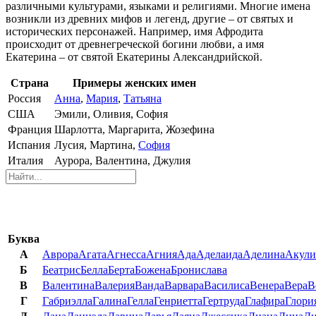
различными культурами, языками и религиями. Многие имена
возникли из древних мифов и легенд, другие – от святых и
исторических персонажей. Например, имя Афродита
происходит от древнегреческой богини любви, а имя
Екатерина – от святой Екатерины Александрийской.
Страна
Примеры женских имен
Россия
Анна
,
Мария
,
Татьяна
США
Эмили, Оливия, София
Франция
Шарлотта, Маргарита, Жозефина
Испания
Лусия, Мартина,
София
Италия
Аурора, Валентина, Джулия
Буква
А
Аврора
Агата
Агнесса
Агния
Ада
Аделаида
Аделина
Акули
Б
Беатрис
Белла
Берта
Божена
Бронислава
В
Валентина
Валерия
Ванда
Варвара
Василиса
Венера
Вера
В
Г
Габриэлла
Галина
Гелла
Генриетта
Гертруда
Глафира
Глори