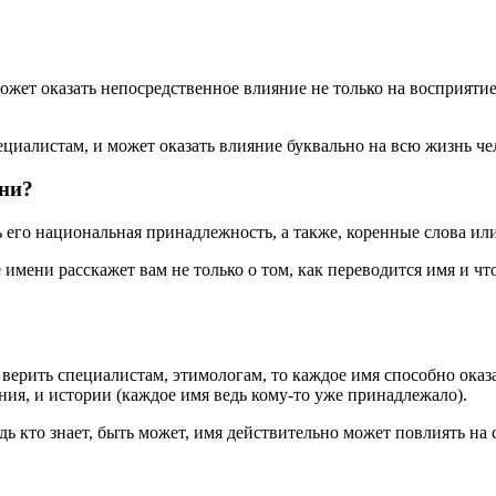
ожет оказать непосредственное влияние не только на восприятие
ециалистам, и может оказать влияние буквально на всю жизнь че
ени?
его национальная принадлежность, а также, коренные слова или
имени расскажет вам не только о том, как переводится имя и что
и верить специалистам, этимологам, то каждое имя способно ока
ия, и истории (каждое имя ведь кому-то уже принадлежало).
ь кто знает, быть может, имя действительно может повлиять на с