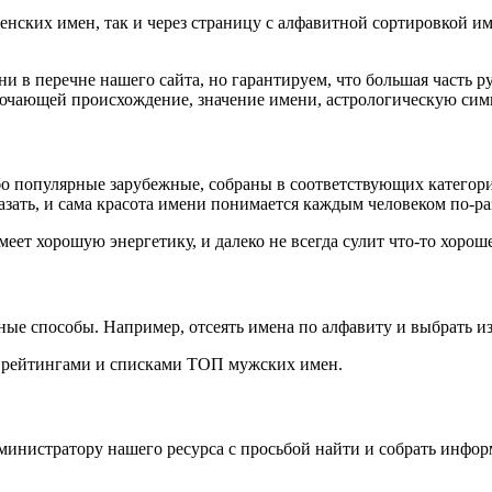
нских имен, так и через страницу с алфавитной сортировкой имен
 в перечне нашего сайта, но гарантируем, что большая часть р
ючающей происхождение, значение имени, астрологическую симв
обо популярные зарубежные, собраны в соответствующих категори
азать, и сама красота имени понимается каждым человеком по-ра
меет хорошую энергетику, и далеко не всегда сулит что-то хороше
ые способы. Например, отсеять имена по алфавиту и выбрать и
 с рейтингами и списками ТОП мужских имен.
министратору нашего ресурса с просьбой найти и собрать инфо