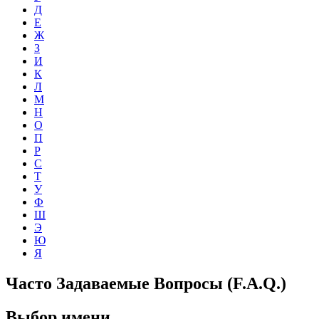
Д
Е
Ж
З
И
К
Л
М
Н
О
П
Р
С
Т
У
Ф
Ш
Э
Ю
Я
Часто Задаваемые Вопросы (F.A.Q.)
Выбор имени