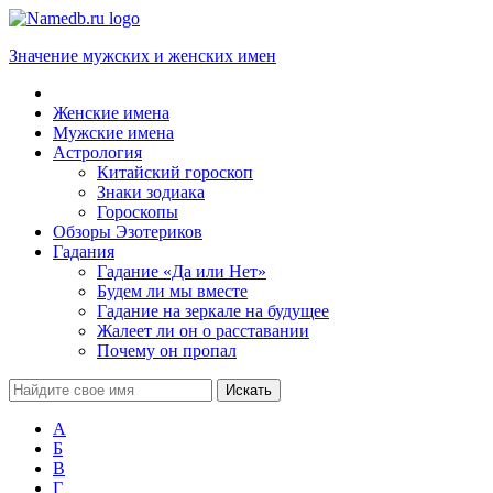
Значение мужских и женских имен
Женские имена
Мужские имена
Астрология
Китайский гороскоп
Знаки зодиака
Гороскопы
Обзоры Эзотериков
Гадания
Гадание «Да или Нет»
Будем ли мы вместе
Гадание на зеркале на будущее
Жалеет ли он о расставании
Почему он пропал
А
Б
В
Г