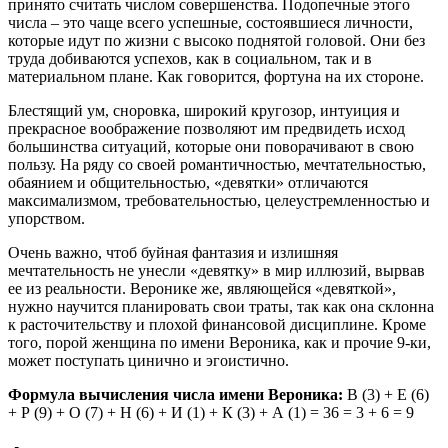
принято считать числом совершенства. Подопечные этого
числа – это чаще всего успешные, состоявшиеся личности,
которые идут по жизни с высоко поднятой головой. Они без
труда добиваются успехов, как в социальном, так и в
материальном плане. Как говорится, фортуна на их стороне.
Блестящий ум, сноровка, широкий кругозор, интуиция и
прекрасное воображение позволяют им предвидеть исход
большинства ситуаций, которые они поворачивают в свою
пользу. На ряду со своей романтичностью, мечтательностью,
обаянием и общительностью, «девятки» отличаются
максимализмом, требовательностью, целеустремленностью и
упорством.
Очень важно, чтоб буйная фантазия и излишняя
мечтательность не унесли «девятку» в мир иллюзий, вырвав
ее из реальности. Веронике же, являющейся «девяткой»,
нужно научится планировать свои траты, так как она склонна
к расточительству и плохой финансовой дисциплине. Кроме
того, порой женщина по имени Вероника, как и прочие 9-ки,
может поступать цинично и эгоистично.
Формула вычисления числа имени Вероника:
В (3) + Е (6)
+ Р (9) + О (7) + Н (6) + И (1) + К (3) + А (1) = 36 = 3 + 6 = 9