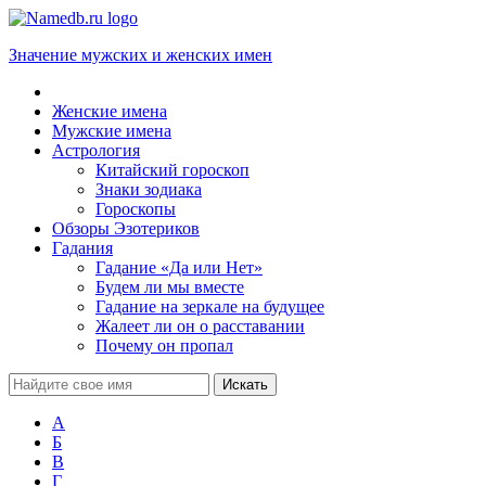
Значение мужских и женских имен
Женские имена
Мужские имена
Астрология
Китайский гороскоп
Знаки зодиака
Гороскопы
Обзоры Эзотериков
Гадания
Гадание «Да или Нет»
Будем ли мы вместе
Гадание на зеркале на будущее
Жалеет ли он о расставании
Почему он пропал
А
Б
В
Г