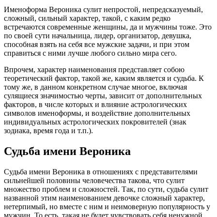
Именоформа Вероника сулит непростой, непредсказуемый,
сложный, сильный характер, такой, с каким редко
встречаются современные женщины, да и мужчины тоже. Это
по своей сути начальница, лидер, организатор, девушка,
способная взять на себя все мужские задачи, и при этом
справиться с ними лучше любого сильно мира сего.
Впрочем, характер наименования представляет собою
теоретический фактор, такой же, каким является и судьба. К
тому же, в данном конкретном случае многое, включая
сулящиеся значимостью черты, зависит от дополнительных
факторов, в числе которых и влияние астрологических
символов именоформы, и воздействие дополнительных
индивидуальных астрологических покровителей (знак
зодиака, время года и т.п.).
Судьба имени Вероника
Судьба имени Вероника в отношениях с представителями
сильнейшей половины человечества такова, что сулит
множество проблем и сложностей. Так, по сути, судьба сулит
названной этим наименованием девочке сложный характер,
нетерпимый, но вместе с ним и неимоверную популярность у
мужчин. То есть, такая не будет чувствовать себя ненужной,