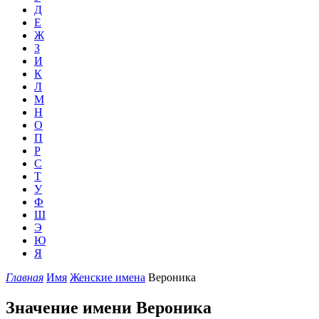
Д
Е
Ж
З
И
К
Л
М
Н
О
П
Р
С
Т
У
Ф
Ш
Э
Ю
Я
Главная
Имя
Женские имена
Вероника
Значение имени Вероника