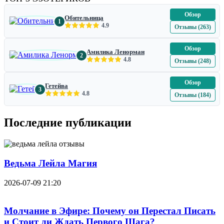
Обзор
Обительница
1
4.9
Отзывы (263)
Обзор
Амилика Ленорман
2
4.8
Отзывы (248)
Обзор
Гетейва
3
4.8
Отзывы (184)
Последние публикации
Ведьма Лейла Магия
2026-07-09 21:20
Молчание в Эфире: Почему он Перестал Писать
и Стоит ли Ждать Первого Шага?