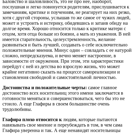
Баловство и шаловливость, это не про нее, наоборот,
послушная и легко повинуется родителям, прислушивается к
замечаниям, критике и поучениям, не реагирует на них резко,
хотя с другой стороны, услышав то же самое от чужих людей,
может и устроить и истерику, обидевшись и затаив обиду на
долгое время. Хорошо относится только к критике матери с
отцом, хотя отца больше из боязни, а мать из уважения. В ней
имеется старательность, целеустремленность, желание
развиваться и быть лучшей, создавать о себе исключительно
положительные мнения. Минус один – совладать с ее натурой
сложно, непредсказуема, и вечно меняет настроение, в
зависимости от окружения. При этом, эти характеристики
перейдут с ней из детства во взрослую жизнь, что может
крайне негативно сказать на процессе самореализации и
становления свободной и самостоятельной личностью.
Достоинства и положительные черты:
самое главное
достоинство всех носительниц этого имени заключается в
готовности меняться и совершенствоваться, чего бы это не
стоило. А еще Глафиры в своем большинстве очень
трудолюбивы.
Глафира плохо относится к
людям, которые пытаются
навязывать свое мнение и переубеждать в том, в чем сама
Глафира уверенна и так. А еще ненавидят носительницы