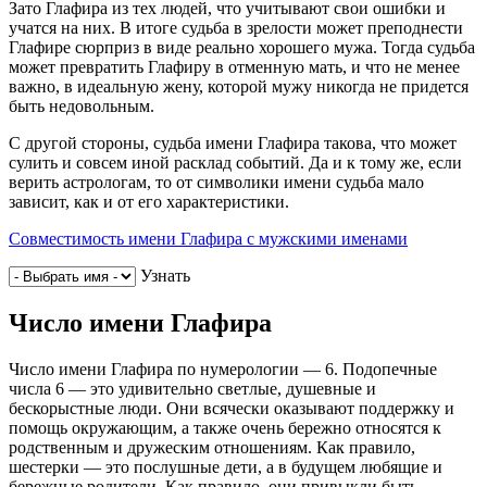
Зато Глафира из тех людей, что учитывают свои ошибки и
учатся на них. В итоге судьба в зрелости может преподнести
Глафире сюрприз в виде реально хорошего мужа. Тогда судьба
может превратить Глафиру в отменную мать, и что не менее
важно, в идеальную жену, которой мужу никогда не придется
быть недовольным.
С другой стороны, судьба имени Глафира такова, что может
сулить и совсем иной расклад событий. Да и к тому же, если
верить астрологам, то от символики имени судьба мало
зависит, как и от его характеристики.
Совместимость имени Глафира с мужскими именами
Узнать
Число имени Глафира
Число имени Глафира по нумерологии — 6. Подопечные
числа 6 — это удивительно светлые, душевные и
бескорыстные люди. Они всячески оказывают поддержку и
помощь окружающим, а также очень бережно относятся к
родственным и дружеским отношениям. Как правило,
шестерки — это послушные дети, а в будущем любящие и
бережные родители. Как правило, они привыкли быть