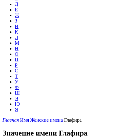
Д
Е
Ж
З
И
К
Л
М
Н
О
П
Р
С
Т
У
Ф
Ш
Э
Ю
Я
Главная
Имя
Женские имена
Глафира
Значение имени Глафира