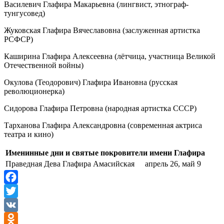
Василевич Глафира Макарьевна (лингвист, этнограф-
тунгусовед)
Жуковская Глафира Вячеславовна (заслуженная артистка
РСФСР)
Каширина Глафира Алексеевна (лётчица, участница Великой
Отечественной войны)
Окулова (Теодорович) Глафира Ивановна (русская
революционерка)
Сидорова Глафира Петровна (народная артистка СССР)
Тарханова Глафира Александровна (современная актриса
театра и кино)
Именинные дни и святые покровители имени Глафира
Праведная Дева Глафира Амасийская
апрель 26, май 9
Facebook
Twitter
VK