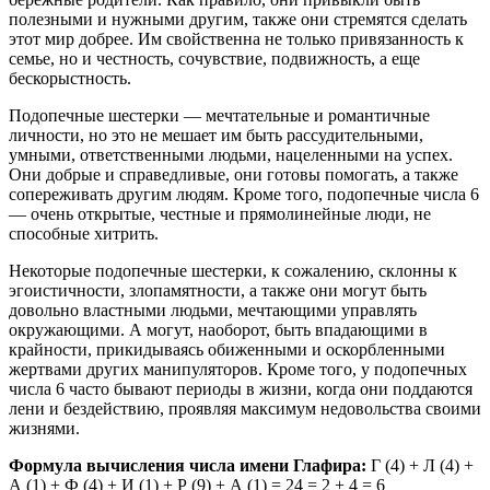
полезными и нужными другим, также они стремятся сделать
этот мир добрее. Им свойственна не только привязанность к
семье, но и честность, сочувствие, подвижность, а еще
бескорыстность.
Подопечные шестерки — мечтательные и романтичные
личности, но это не мешает им быть рассудительными,
умными, ответственными людьми, нацеленными на успех.
Они добрые и справедливые, они готовы помогать, а также
сопереживать другим людям. Кроме того, подопечные числа 6
— очень открытые, честные и прямолинейные люди, не
способные хитрить.
Некоторые подопечные шестерки, к сожалению, склонны к
эгоистичности, злопамятности, а также они могут быть
довольно властными людьми, мечтающими управлять
окружающими. А могут, наоборот, быть впадающими в
крайности, прикидываясь обиженными и оскорбленными
жертвами других манипуляторов. Кроме того, у подопечных
числа 6 часто бывают периоды в жизни, когда они поддаются
лени и бездействию, проявляя максимум недовольства своими
жизнями.
Формула вычисления числа имени Глафира:
Г (4) + Л (4) +
А (1) + Ф (4) + И (1) + Р (9) + А (1) = 24 = 2 + 4 = 6