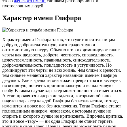
этого
женского имени
слишком разговорчивых и
пустословных людей.
Характер имени Глафира
Характер имени Глафира таков, что сулит носительницам
добрую, доброжелательную, жизнерадостную и
оптимистичную натуру. Обычно в таких доминируют такие
черты как щедрость, доброта, честность, справедливость,
целеустремленность, правильность, снисходительность,
доброжелательность, покладистость и уступчивость. Но
доминируют эти черты не всю жизнь. Чем ближе к зрелости,
тем сильнее меняется характер названной именем Глафира
девушки. Уже в зрелости она может превратиться в веселую,
позитивную, но очень принципиальную и вспыльчивую
особу. В таком случае характер может полностью измениться.
А если проявятся лидерские задатки, которыми обычно
наделен характер каждой Глафиры без исключения, то тогда
изменится и вовсе все без исключения. Тогда Глафира станет
полноценным лидером, человеком, с которым лучше не
спорить и которого лучше не критиковать. Впрочем, критика,
это и вовсе «табу» — ни одна Глафира не станет терпеть
критики в свой адрес. Правда, реакция может быть разной –