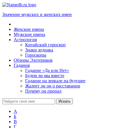
Значение мужских и женских имен
Женские имена
Мужские имена
Астрология
Китайский гороскоп
Знаки зодиака
Гороскопы
Обзоры Эзотериков
Гадания
Гадание «Да или Нет»
Будем ли мы вместе
Гадание на зеркале на будущее
Жалеет ли он о расставании
Почему он пропал
А
Б
В
Г