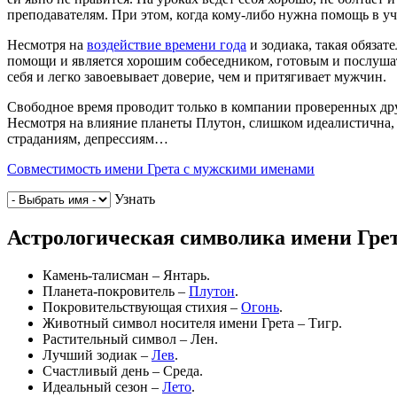
преподавателям. При этом, когда кому-либо нужна помощь в учеб
Несмотря на
воздействие времени года
и зодиака, такая обязат
помощи и является хорошим собеседником, готовым и послушать
себя и легко завоевывает доверие, чем и притягивает мужчин.
Свободное время проводит только в компании проверенных др
Несмотря на влияние планеты Плутон, слишком идеалистична, 
страданиям, депрессиям…
Совместимость имени Грета с мужскими именами
Узнать
Астрологическая символика имени Гре
Камень-талисман – Янтарь.
Планета-покровитель –
Плутон
.
Покровительствующая стихия –
Огонь
.
Животный символ носителя имени Грета – Тигр.
Растительный символ – Лен.
Лучший зодиак –
Лев
.
Счастливый день – Среда.
Идеальный сезон –
Лето
.