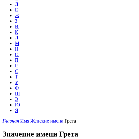
Д
Е
Ж
З
И
К
Л
М
Н
О
П
Р
С
Т
У
Ф
Ш
Э
Ю
Я
Главная
Имя
Женские имена
Грета
Значение имени Грета