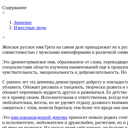
Содержание
<
Значение
Известные люди
>
Женское русское имя Грета на самом деле принадлежит не к р
совместимостью с мужскими именоформами и различной символ
Это древнегерманское имя, образованное от слова, переводящ
специалистами области изучения наименований еще в прошлом в
чувствительность, эмоциональность и доброжелательность. Но
С ранних лет эта девчонка демонстрирует доброту и покладист
ублажить. Обожает рисовать и танцевать, творчески развита и
обожает перенимать мудрость других и развиваться. Ее детств
ее в пример своим. Исполнительная и ответственная, всегда пом
любознательна, весела, но не уделяет отдыху должного внимани
смириться с этим, нежели бороться, тем более что вреда она ни
Это
имя новорожденной девочке
приносит немало редких сочет
и исполнителен, любознателен и дружелюбен, расчетлив, но и 
ей явно не нравится. На уроках ведет себя хорошо, не болтает