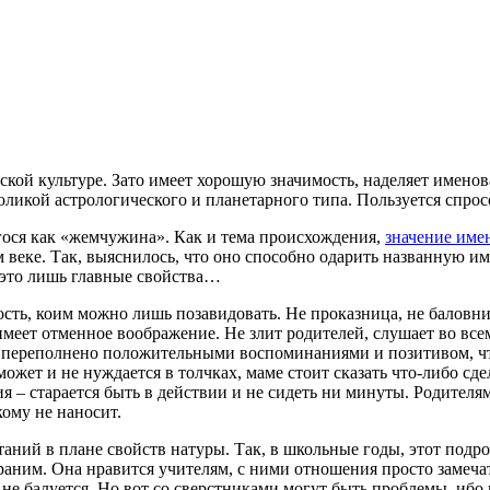
усской культуре. Зато имеет хорошую значимость, наделяет име
икой астрологического и планетарного типа. Пользуется спро
егося как «жемчужина». Как и тема происхождения,
значение име
еке. Так, выяснилось, что оно способно одарить названную им 
 это лишь главные свойства…
ость, коим можно лишь позавидовать. Не проказница, не баловниц
 имеет отменное воображение. Не злит родителей, слушает во вс
о переполнено положительными воспоминаниями и позитивом, что
ожет и не нуждается в толчках, маме стоит сказать что-либо сдел
я – старается быть в действии и не сидеть ни минуты. Родителям
кому не наносит.
аний в плане свойств натуры. Так, в школьные годы, этот подро
раним. Она нравится учителям, с ними отношения просто замечат
 и не балуется. Но вот со сверстниками могут быть проблемы, иб