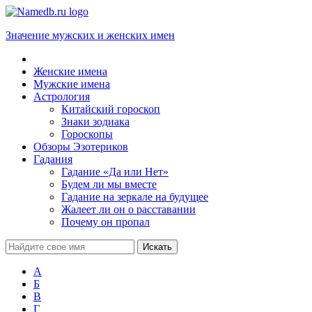
Значение мужских и женских имен
Женские имена
Мужские имена
Астрология
Китайский гороскоп
Знаки зодиака
Гороскопы
Обзоры Эзотериков
Гадания
Гадание «Да или Нет»
Будем ли мы вместе
Гадание на зеркале на будущее
Жалеет ли он о расставании
Почему он пропал
А
Б
В
Г