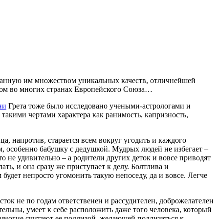
нованную им множеством уникальных качеств, отличнейшей
сом во многих странах Европейского Союза…
ни
Грета тоже было исследовано учеными-астрологами и
такими чертами характера как ранимость, капризность,
а, напротив, старается всем вокруг угодить и каждого
ем, особенно бабушку с дедушкой. Мудрых людей не избегает –
 не удивительно – а родители других деток и вовсе приводят
ать, и она сразу же приступает к делу. Болтлива и
 будет непросто угомонить такую непоседу, да и вовсе. Легче
сток не по годам ответственен и рассудителен, доброжелателен
ельны, умеет к себе расположить даже того человека, который
о многие считают ее подлизой, желающей подлизаться к