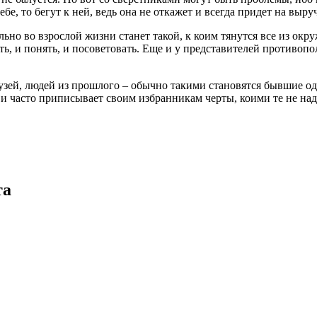
е, то бегут к ней, ведь она не откажет и всегда придет на выруч
ельно во взрослой жизни станет такой, к коим тянутся все из окру
, и понять, и посоветовать. Еще и у представителей противопол
узей, людей из прошлого – обычно такими становятся бывшие од
и часто приписывает своим избранникам черты, коими те не над
та