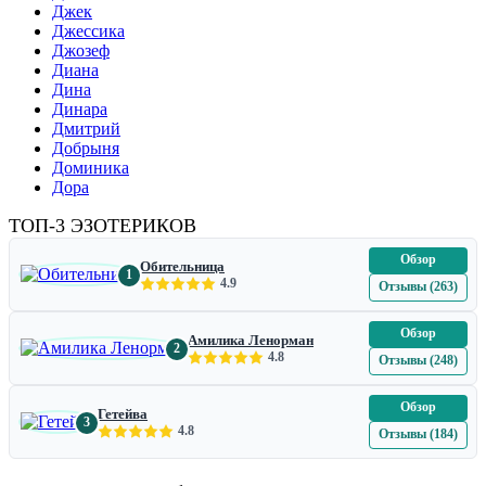
Джек
Джессика
Джозеф
Диана
Дина
Динара
Дмитрий
Добрыня
Доминика
Дора
ТОП-3 ЭЗОТЕРИКОВ
Обзор
Обительница
1
4.9
Отзывы (263)
Обзор
Амилика Ленорман
2
4.8
Отзывы (248)
Обзор
Гетейва
3
4.8
Отзывы (184)