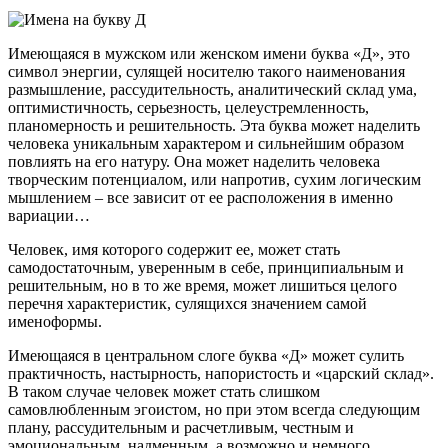
Имеющаяся в мужском или женском имени буква «Д», это
символ энергии, сулящей носителю такого наименования
размышление, рассудительность, аналитический склад ума,
оптимистичность, серьезность, целеустремленность,
планомерность и решительность. Эта буква может наделить
человека уникальным характером и сильнейшим образом
повлиять на его натуру. Она может наделить человека
творческим потенциалом, или напротив, сухим логическим
мышлением – все зависит от ее расположения в именно
вариации…
Человек, имя которого содержит ее, может стать
самодостаточным, уверенным в себе, принципиальным и
решительным, но в то же время, может лишиться целого
перечня характеристик, сулящихся значением самой
именоформы.
Имеющаяся в центральном слоге буква «Д» может сулить
практичность, настырность, напористость и «царский склад».
В таком случае человек может стать слишком
самовлюбленным эгоистом, но при этом всегда следующим
плану, рассудительным и расчетливым, честным и
эмоциональным, надменным, а возможно и немного