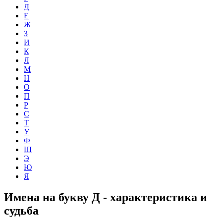
Д
Е
Ж
З
И
К
Л
М
Н
О
П
Р
С
Т
У
Ф
Ш
Э
Ю
Я
Имена на букву Д - характеристика и
судьба