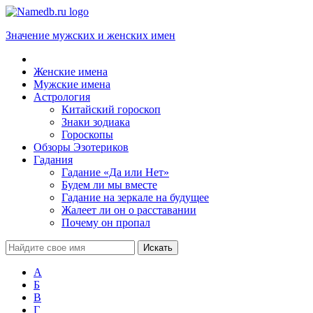
Значение мужских и женских имен
Женские имена
Мужские имена
Астрология
Китайский гороскоп
Знаки зодиака
Гороскопы
Обзоры Эзотериков
Гадания
Гадание «Да или Нет»
Будем ли мы вместе
Гадание на зеркале на будущее
Жалеет ли он о расставании
Почему он пропал
А
Б
В
Г