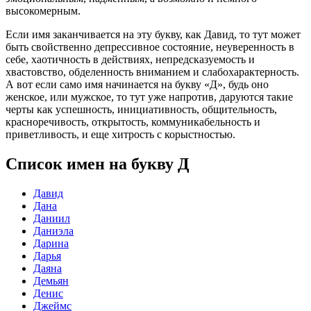
высокомерным.
Если имя заканчивается на эту букву, как Давид, то тут может
быть свойственно депрессивное состояние, неуверенность в
себе, хаотичность в действиях, непредсказуемость и
хвастовство, обделенность вниманием и слабохарактерность.
А вот если само имя начинается на букву «Д», будь оно
женское, или мужское, то тут уже напротив, даруются такие
черты как успешность, инициативность, общительность,
красноречивость, открытость, коммуникабельность и
приветливость, и еще хитрость с корыстностью.
Список имен на букву Д
Давид
Дана
Даниил
Даниэла
Дарина
Дарья
Даяна
Демьян
Денис
Джеймс