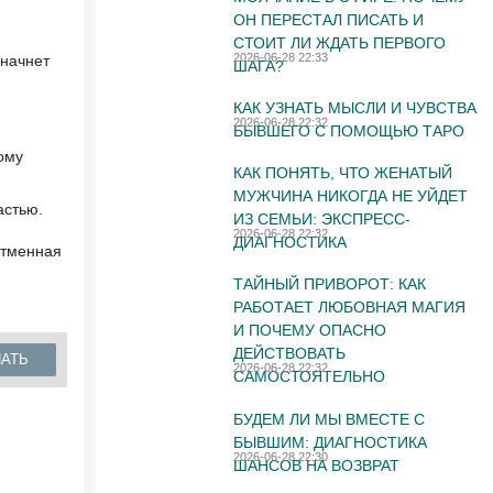
ОН ПЕРЕСТАЛ ПИСАТЬ И
СТОИТ ЛИ ЖДАТЬ ПЕРВОГО
2026-06-28 22:33
 начнет
ШАГА?
КАК УЗНАТЬ МЫСЛИ И ЧУВСТВА
2026-06-28 22:32
БЫВШЕГО С ПОМОЩЬЮ ТАРО
ому
КАК ПОНЯТЬ, ЧТО ЖЕНАТЫЙ
МУЖЧИНА НИКОГДА НЕ УЙДЕТ
астью.
ИЗ СЕМЬИ: ЭКСПРЕСС-
2026-06-28 22:32
ДИАГНОСТИКА
отменная
ТАЙНЫЙ ПРИВОРОТ: КАК
РАБОТАЕТ ЛЮБОВНАЯ МАГИЯ
И ПОЧЕМУ ОПАСНО
ДЕЙСТВОВАТЬ
НАТЬ
2026-06-28 22:32
САМОСТОЯТЕЛЬНО
БУДЕМ ЛИ МЫ ВМЕСТЕ С
БЫВШИМ: ДИАГНОСТИКА
2026-06-28 22:30
ШАНСОВ НА ВОЗВРАТ