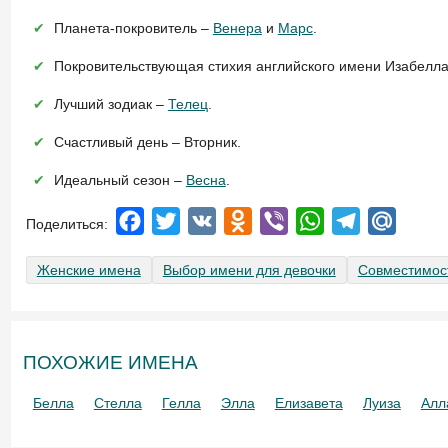
Планета-покровитель –
Венера
и
Марс
.
Покровительствующая стихия английского имени Изабелл
Лучший зодиак –
Телец
.
Счастливый день – Вторник.
Идеальный сезон –
Весна
.
Facebook
Twitter
VK
Odnoklassniki
Viber
WhatsApp
Telegram
Mail.R
Женские имена
Выбор имени для девочки
Совместимос
ПОХОЖИЕ ИМЕНА
Белла
Стелла
Гелла
Элла
Елизавета
Луиза
Алл