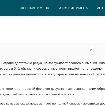
ЖЕНСКИЕ ИМЕНА
МУЖСКИЕ ИМЕНА
АСТ
А
Б
В
Г
Д
Е
>
й стране достаточно редко, но заслуживает особого внимания. Анг
ых есть и библейские, и современные, получившиеся от определен
 оно на данный момент стало популярным уже не только в Британи
е отметить тот простой факт, что девушка, именованная таким обра
обладающей темпераментностью, какой поискать.
бовь ко всему окружающему – это не полный список имеющихся дос