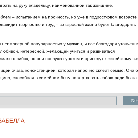
 играть на руку владельцу, наименованной так женщине.
блем – испытанием на прочность, но уже в подростковом возрасте
навидит творчество и труд – во взрослой жизни будет благодарить
я неимоверной популярностью у мужчин, и все благодаря утонченн
долюбивой, интересной, желающей учиться и развиваться
емало ошибок, но они послужат уроком и приведут к житейскому сч
ницей очага, консистенцией, которая напрочно склеит семью. Она 
нщина, способная в семейном быту пожертвовать собою ради блага
УЗ
ЗАБЕЛЛА