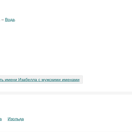
а –
Вода
.
u
ть имени Изабелла с мужскими именами
а
Изольда