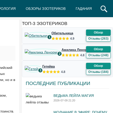
РОЛОГИЯ
ОБЗОРЫ ЭЗОТЕРИКОВ
ГАДАНИЯ
Ж
З
И
К
Л
М
Н
О
П
Р
С
Т
У
Ф
Ш
Э
Ю
Я
ТОП-3 ЭЗОТЕРИКОВ
Обзор
Обительница
1
4.9
Отзывы (263)
Обзор
Амилика Ленорман
2
4.8
Отзывы (248)
Обзор
Гетейва
лийский
3
4.8
Отзывы (184)
ных
и, но и в
ПОСЛЕДНИЕ ПУБЛИКАЦИИ
зом,
ВЕДЬМА ЛЕЙЛА МАГИЯ
2026-07-09 21:20
тоинств.
МОЛЧАНИЕ В ЭФИРЕ: ПОЧЕМУ