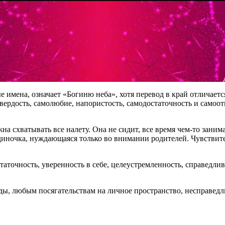
имена, означает «Богиню неба», хотя перевод в край отличается
вердость, самолюбие, напористость, самодостаточность и самоот
на схватывать все налету. Она не сидит, все время чем-то зани
диночка, нуждающаяся только во внимании родителей. Чувствител
таточность, уверенность в себе, целеустремленность, справедлив
ы, любым посягательствам на личное пространство, несправедл