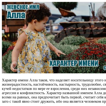
Характер имени Алла таков, что наделяет носительницу этого
жизнерадостность, настойчивость, настырность, трудолюбие, с
кучей недостатков по мере ее взросления, среди них независи
агрессия и конфликтность. Характер названной именем Алла де
всеми на равных, она предпочитает быть первой, считает себя 
зато с такой явно стоит дружить, ибо она является человеко