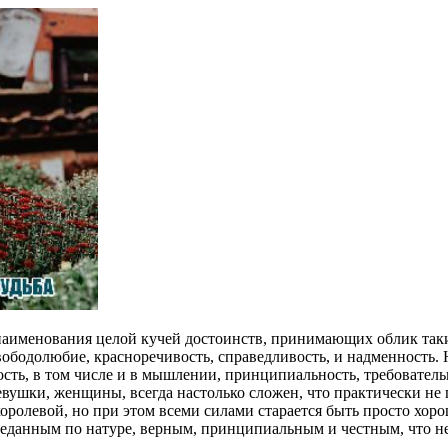
 наименования целой кучей достоинств, принимающих облик таки
вободолюбие, красноречивость, справедливость, и надменность. 
мость, в том числе и в мышлении, принципиальность, требовател
вушки, женщины, всегда настолько сложен, что практически не 
королевой, но при этом всеми силами старается быть просто хор
м преданным по натуре, верным, принципиальным и честным, что