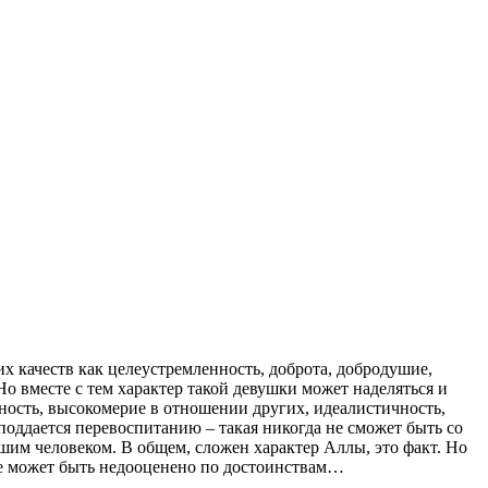
х качеств как целеустремленность, доброта, добродушие,
Но вместе с тем характер такой девушки может наделяться и
ьность, высокомерие в отношении других, идеалистичность,
поддается перевоспитанию – такая никогда не сможет быть со
ошим человеком. В общем, сложен характер Аллы, это факт. Но
 не может быть недооценено по достоинствам…