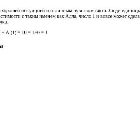
с хорошей интуицией и отличным чувством такта. Люди единицы 
естимости с таким именем как Алла, число 1 и вовсе может сдела
чка.
) + А (1) = 10 = 1+0 = 1
а