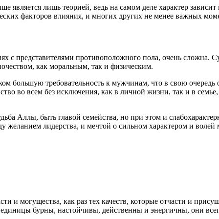
выше является лишь теорией, ведь на самом деле характер зависи
ических факторов влияния, и многих других не менее важных мо
иях с представителями противоположного пола, очень сложна. С
очеством, как моральным, так и физическим.
шком большую требовательность к мужчинам, что в свою очередь 
тво во всем без исключения, как в личной жизни, так и в семье, 
удьба Аллы, быть главой семейства, но при этом и слабохаракте
жду желанием лидерства, и мечтой о сильном характером и волей 
сти и могущества, как раз тех качеств, которые отчасти и прис
 единицы бурны, настойчивы, действенны и энергичны, они всег