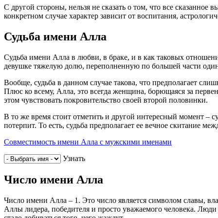
С другой стороны, нельзя не сказать о том, что все сказанное 
конкретном случае характер зависит от воспитания, астролог
Судьба имени Алла
Судьба имени Алла в любви, в браке, и в как таковых отношен
девушке тяжелую долю, переполненную по большей части один
Вообще, судьба в данном случае такова, что предполагает сли
Плюс ко всему, Алла, это всегда женщина, борющаяся за первенс
этом чувствовать покровительство своей второй половинки.
В то же время стоит отметить и другой интересный момент – с
потерпит. То есть, судьба предполагает ее вечное скитание ме
Совместимость имени Алла с мужскими именами
Узнать
Число имени Алла
Число имени Алла – 1. Это число является символом славы, вла
Аллы лидера, победителя и просто уважаемого человека. Люди
стало добиваться того, чего жаждут.