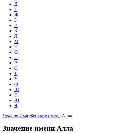
Д
Е
Ж
З
И
К
Л
М
Н
О
П
Р
С
Т
У
Ф
Ш
Э
Ю
Я
Главная
Имя
Женские имена
Алла
Значение имени Алла