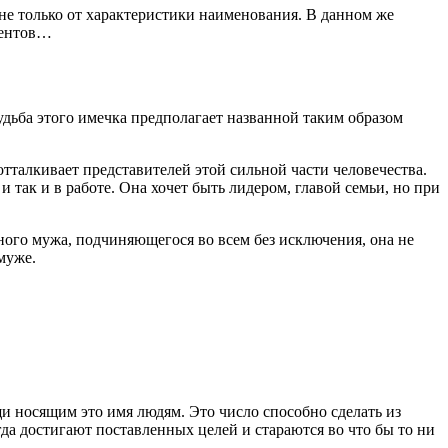
т не только от характеристики наименования. В данном же
ментов…
удьба этого имечка предполагает названной таким образом
отталкивает представителей этой сильной части человечества.
и так и в работе. Она хочет быть лидером, главой семьи, но при
рного мужа, подчиняющегося во всем без исключения, она не
муже.
ущи носящим это имя людям. Это число способно сделать из
да достигают поставленных целей и стараются во что бы то ни