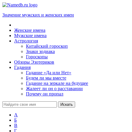
Значение мужских и женских имен
Женские имена
Мужские имена
Астрология
Китайский гороскоп
Знаки зодиака
Гороскопы
Обзоры Эзотериков
Гадания
Гадание «Да или Нет»
Будем ли мы вместе
Гадание на зеркале на будущее
Жалеет ли он о расставании
Почему он пропал
А
Б
В
Г