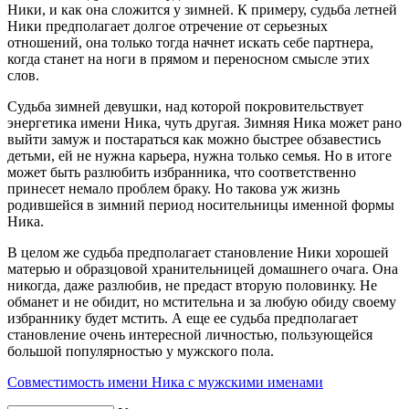
Ники, и как она сложится у зимней. К примеру, судьба летней
Ники предполагает долгое отречение от серьезных
отношений, она только тогда начнет искать себе партнера,
когда станет на ноги в прямом и переносном смысле этих
слов.
Судьба зимней девушки, над которой покровительствует
энергетика имени Ника, чуть другая. Зимняя Ника может рано
выйти замуж и постараться как можно быстрее обзавестись
детьми, ей не нужна карьера, нужна только семья. Но в итоге
может быть разлюбить избранника, что соответственно
принесет немало проблем браку. Но такова уж жизнь
родившейся в зимний период носительницы именной формы
Ника.
В целом же судьба предполагает становление Ники хорошей
матерью и образцовой хранительницей домашнего очага. Она
никогда, даже разлюбив, не предаст вторую половинку. Не
обманет и не обидит, но мстительна и за любую обиду своему
избраннику будет мстить. А еще ее судьба предполагает
становление очень интересной личностью, пользующейся
большой популярностью у мужского пола.
Совместимость имени Ника с мужскими именами