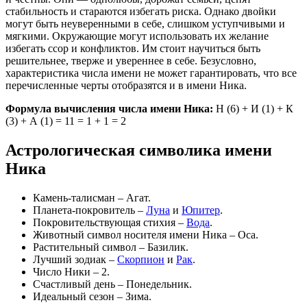
стабильность и стараются избегать риска. Однако двойки
могут быть неуверенными в себе, слишком уступчивыми и
мягкими. Окружающие могут использовать их желание
избегать ссор и конфликтов. Им стоит научиться быть
решительнее, тверже и увереннее в себе. Безусловно,
характеристика числа имени не может гарантировать, что все
перечисленные черты отобразятся и в имени Ника.
Формула вычисления числа имени Ника:
Н (6) + И (1) + К
(3) + А (1) = 11 = 1 + 1 = 2
Астрологическая символика имени
Ника
Камень-талисман – Агат.
Планета-покровитель –
Луна
и
Юпитер
.
Покровительствующая стихия –
Вода
.
Животный символ носителя имени Ника – Оса.
Растительный символ – Базилик.
Лучший зодиак –
Скорпион
и
Рак
.
Число Ники – 2.
Счастливый день – Понедельник.
Идеальный сезон – Зима.