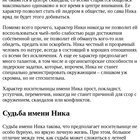
максимально одинаково и все время в центре внимания. Ее
характер позволит стать ей лидером в обществе, но сама Ника
вряд ли будет этого добиваться.
Помимо всего прочего, характер Ники никогда не позволит ей
воспользоваться чьей-либо слабостью ради достижения
собственной цели, не позволит ей обмануть кого-то или
обидеть, предать или оскорбить. Ника честный и прозрачный
человек по натуре, всегда в состоящий в хороших отношениях
со всеми без исключения. А еще ее характер предполагает
много талантов, в том числе и организаторские способности и
лидерские задатки, которые, впрочем, Ника не станет
специально демонстрировать окружающим – слишком уж
скромна, но не стеснительна.
Характер носительницы имени Ника прост, покладист,
уступчив, переменчив, никогда не станет причиной для ссор с
окружением, скандалов или конфликтов.
Судьба имени Ника
Судьба имени Ника такова, что предполагает носительнице не
особо бурную, но яркую личную жизнь. При этом, большое
отличие между тем, как судьба может сложиться у летней