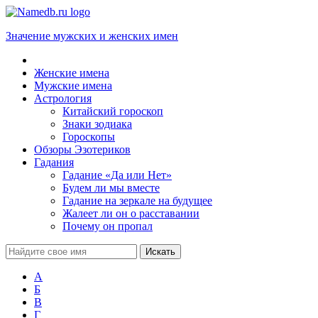
Значение мужских и женских имен
Женские имена
Мужские имена
Астрология
Китайский гороскоп
Знаки зодиака
Гороскопы
Обзоры Эзотериков
Гадания
Гадание «Да или Нет»
Будем ли мы вместе
Гадание на зеркале на будущее
Жалеет ли он о расставании
Почему он пропал
А
Б
В
Г