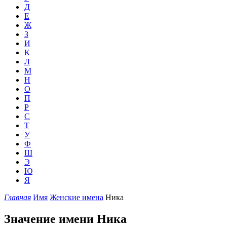
Д
Е
Ж
З
И
К
Л
М
Н
О
П
Р
С
Т
У
Ф
Ш
Э
Ю
Я
Главная
Имя
Женские имена
Ника
Значение имени Ника