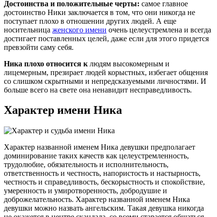
Достоинства и положительные черты:
самое главное
достоинство Ники заключается в том, что они никогда не
поступает плохо в отношении других людей. А еще
носительница
женского имени
очень целеустремлена и всегда
достигает поставленных целей, даже если для этого придется
превзойти саму себя.
Ника плохо относится к
людям высокомерным и
лицемерным, презирает людей корыстных, избегает общения
со слишком скрытными и непредсказуемыми личностями. И
больше всего на свете она ненавидит несправедливость.
Характер имени Ника
Характер названной именем Ника девушки предполагает
доминирование таких качеств как целеустремленность,
трудолюбие, обязательность и исполнительность,
ответственность и честность, напористость и настырность,
честность и справедливость, бескорыстность и спокойствие,
умеренность и умиротворенность, добродушие и
доброжелательность. Характер названной именем Ника
девушки можно назвать ангельским. Такая девушка никогда
не окажется в центре скандала, со всеми старается общаться