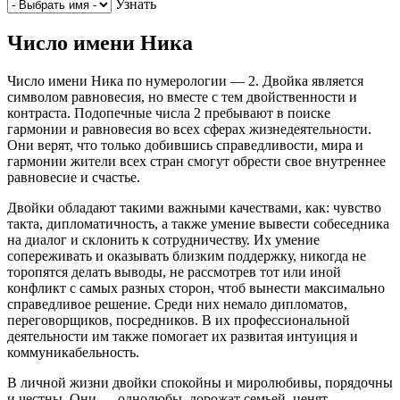
Узнать
Число имени Ника
Число имени Ника по нумерологии — 2. Двойка является
символом равновесия, но вместе с тем двойственности и
контраста. Подопечные числа 2 пребывают в поиске
гармонии и равновесия во всех сферах жизнедеятельности.
Они верят, что только добившись справедливости, мира и
гармонии жители всех стран смогут обрести свое внутреннее
равновесие и счастье.
Двойки обладают такими важными качествами, как: чувство
такта, дипломатичность, а также умение вывести собеседника
на диалог и склонить к сотрудничеству. Их умение
сопереживать и оказывать близким поддержку, никогда не
торопятся делать выводы, не рассмотрев тот или иной
конфликт с самых разных сторон, чтоб вынести максимально
справедливое решение. Среди них немало дипломатов,
переговорщиков, посредников. В их профессиональной
деятельности им также помогает их развитая интуиция и
коммуникабельность.
В личной жизни двойки спокойны и миролюбивы, порядочны
и честны. Они — однолюбы, дорожат семьей, ценят