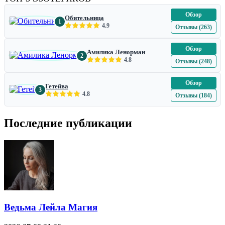
Обзор
Обительница
1
4.9
Отзывы (263)
Обзор
Амилика Ленорман
2
4.8
Отзывы (248)
Обзор
Гетейва
3
4.8
Отзывы (184)
Последние публикации
Ведьма Лейла Магия