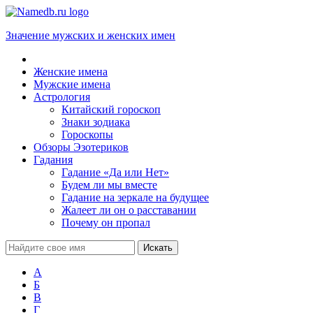
Значение мужских и женских имен
Женские имена
Мужские имена
Астрология
Китайский гороскоп
Знаки зодиака
Гороскопы
Обзоры Эзотериков
Гадания
Гадание «Да или Нет»
Будем ли мы вместе
Гадание на зеркале на будущее
Жалеет ли он о расставании
Почему он пропал
А
Б
В
Г