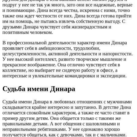
подруг у нее не так уж много, зато они все надежные, верные
и понимающие. Дина всегда честна, искренна с ними, точно
также она ждет честности от них. Дина всегда готова прийти
им на помощь, не пытаясь извлечь собственную выгоду. С
друзьями Динара чувствует себя жизнерадостным и
позитивным человеком.
В профессиональной деятельности характер имени Динара
проявляет себя в амбициозности, трудолюбии,
целеустремленности, активной деятельности и напористости.
У нее высокий интеллект, развито творческое мышление и
прекрасное воображение. Она отлично чувствует себя в
коллективе, но выбирает не сидячую работу в офисе, а
интересные и увлекательные командировки и экспедиции.
Судьба имени Динара
Судьба имени Динара в любовных отношениях с мужчинами
складывается крайне интересно и запутанно. В детстве Дина
отличается спокойным характером, а также ее часто ставят в
пример другим детям. Она общается только с такими же
правильными детьми. А вот общения с шаловливыми и
неправильными ребятишками. У нее одинаково хорошо
получается общаться, как с девочками, так и с мальчиками.