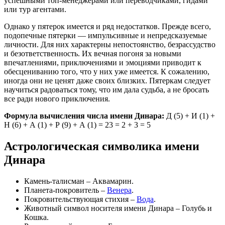
успешными топ-менеджерами или переводчиками, гидами
или тур агентами.
Однако у пятерок имеется и ряд недостатков. Прежде всего,
подопечные пятерки — импульсивные и непредсказуемые
личности. Для них характерны непостоянство, безрассудство
и безответственность. Их вечная погоня за новыми
впечатлениями, приключениями и эмоциями приводит к
обесцениванию того, что у них уже имеется. К сожалению,
иногда они не ценят даже своих близких. Пятеркам следует
научиться радоваться тому, что им дала судьба, а не бросать
все ради нового приключения.
Формула вычисления числа имени Динара:
Д (5) + И (1) +
Н (6) + А (1) + Р (9) + А (1) = 23 = 2 + 3 = 5
Астрологическая символика имени
Динара
Камень-талисман – Аквамарин.
Планета-покровитель –
Венера
.
Покровительствующая стихия –
Вода
.
Животный символ носителя имени Динара – Голубь и
Кошка.