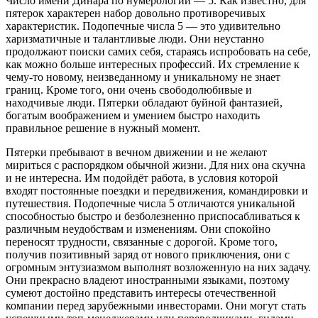
Число имени Динара по нумерологии — 5. Как известно, для
пятерок характерен набор довольно противоречивых
характеристик. Подопечные числа 5 — это удивительно
харизматичные и талантливые люди. Они неустанно
продолжают поиски самих себя, стараясь испробовать на себе,
как можно больше интересных профессий. Их стремление к
чему-то новому, неизведанному и уникальному не знает
границ. Кроме того, они очень свободолюбивые и
находчивые люди. Пятерки обладают буйной фантазией,
богатым воображением и умением быстро находить
правильное решение в нужный момент.
Пятерки пребывают в вечном движении и не желают
мириться с распорядком обычной жизни. Для них она скучна
и не интересна. Им подойдёт работа, в условия которой
входят постоянные поездки и передвижения, командировки и
путешествия. Подопечные числа 5 отличаются уникальной
способностью быстро и безболезненно приспосабливаться к
различным неудобствам и изменениям. Они спокойно
переносят трудности, связанные с дорогой. Кроме того,
получив позитивный заряд от нового приключения, они с
огромным энтузиазмом выполнят возложенную на них задачу.
Они прекрасно владеют иностранными языками, поэтому
сумеют достойно представить интересы отечественной
компании перед зарубежными инвесторами. Они могут стать