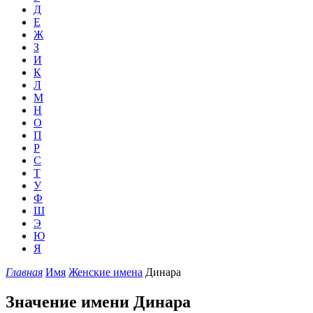
Д
Е
Ж
З
И
К
Л
М
Н
О
П
Р
С
Т
У
Ф
Ш
Э
Ю
Я
Главная
Имя
Женские имена
Динара
Значение имени Динара