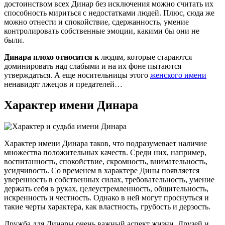
достоинством всех Динар без исключения можно считать их
способность мириться с недостатками людей. Плюс, сюда же
можно отнести и спокойствие, сдержанность, умение
контролировать собственные эмоции, какими бы они не
были.
Динара плохо относится к
людям, которые стараются
доминировать над слабыми и на их фоне пытаются
утверждаться. А еще носительницы этого
женского имени
ненавидят лжецов и предателей…
Характер имени Динара
Характер имени Динара таков, что подразумевает наличие
множества положительных качеств. Среди них, например,
воспитанность, спокойствие, скромность, внимательность,
усидчивость. Со временем в характере Дины появляется
уверенность в собственных силах, требовательность, умение
держать себя в руках, целеустремленность, общительность,
искренность и честность. Однако в ней могут проснуться и
такие черты характера, как властность, грубость и дерзость.
Дружба для Динары очень важный аспект жизни. Друзей и