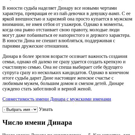
В юности судьба наделяет Динару все новыми чертами
характера, превращая ее из пай-девочки в девушку-вамп. С ее
яркой внешностью и харизмой она просто купается в мужском
внимании, не имея отбоя от ухажеров. Однако в моменты,
когда она рьяно отстаивает свою правоту, молодые люди
могут даже побаиваться ее напористого и дерзкого характера.
В юности Дина не спешит влюбляться, поддерживая с
парнями дружеские отношения.
Динара в более зрелом возрасте осознает важность создания
семьи, однако ей далеко не сразу удается создать крепкую и
счастливую семью. Она не спеша выбирает себе будущего
супруга сразу из нескольких кандидатов. Однако в конечном
итоге судьба дарит Дине настоящее женское счастье с
любимым мужем, большим домом и смехом детей. Динаре
суждено стать заботливой и верной женой.
Совместимость имени Динара с мужскими именами
Узнать
Число имени Динара