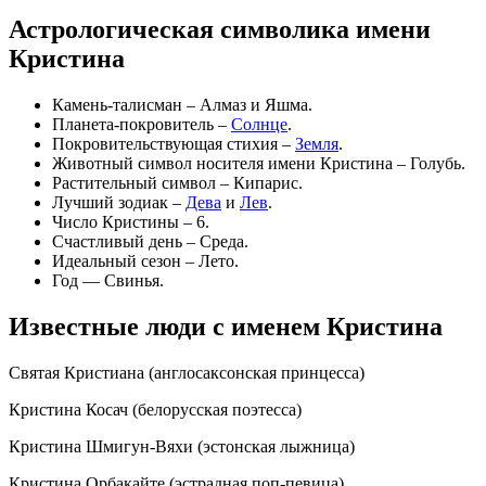
Астрологическая символика имени
Кристина
Камень-талисман – Алмаз и Яшма.
Планета-покровитель –
Солнце
.
Покровительствующая стихия –
Земля
.
Животный символ носителя имени Кристина – Голубь.
Растительный символ – Кипарис.
Лучший зодиак –
Дева
и
Лев
.
Число Кристины – 6.
Счастливый день – Среда.
Идеальный сезон – Лето.
Год — Свинья.
Известные люди с именем Кристина
Святая Кристиана (англосаксонская принцесса)
Кристина Косач (белорусская поэтесса)
Кристина Шмигун-Вяхи (эстонская лыжница)
Кристина Орбакайте (эстрадная поп-певица)