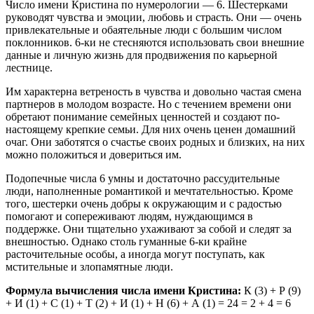
Число имени Кристина по нумерологии — 6. Шестерками
руководят чувства и эмоции, любовь и страсть. Они — очень
привлекательные и обаятельные люди с большим числом
поклонников. 6-ки не стесняются использовать свои внешние
данные и личную жизнь для продвижения по карьерной
лестнице.
Им характерна ветреность в чувства и довольно частая смена
партнеров в молодом возрасте. Но с течением времени они
обретают понимание семейных ценностей и создают по-
настоящему крепкие семьи. Для них очень ценен домашний
очаг. Они заботятся о счастье своих родных и близких, на них
можно положиться и довериться им.
Подопечные числа 6 умны и достаточно рассудительные
люди, наполненные романтикой и мечтательностью. Кроме
того, шестерки очень добры к окружающим и с радостью
помогают и сопереживают людям, нуждающимся в
поддержке. Они тщательно ухаживают за собой и следят за
внешностью. Однако столь гуманные 6-ки крайне
расточительные особы, а иногда могут поступать, как
мстительные и злопамятные люди.
Формула вычисления числа имени Кристина:
К (3) + Р (9)
+ И (1) + С (1) + Т (2) + И (1) + Н (6) + А (1) = 24 = 2 + 4 = 6