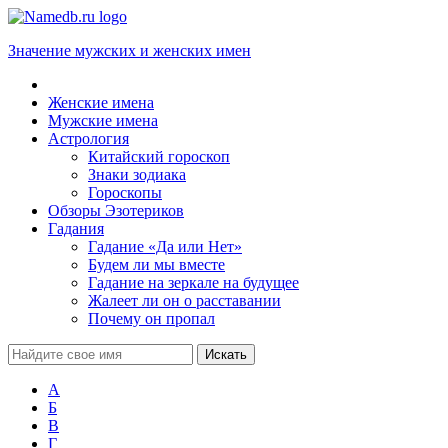
Значение мужских и женских имен
Женские имена
Мужские имена
Астрология
Китайский гороскоп
Знаки зодиака
Гороскопы
Обзоры Эзотериков
Гадания
Гадание «Да или Нет»
Будем ли мы вместе
Гадание на зеркале на будущее
Жалеет ли он о расставании
Почему он пропал
А
Б
В
Г