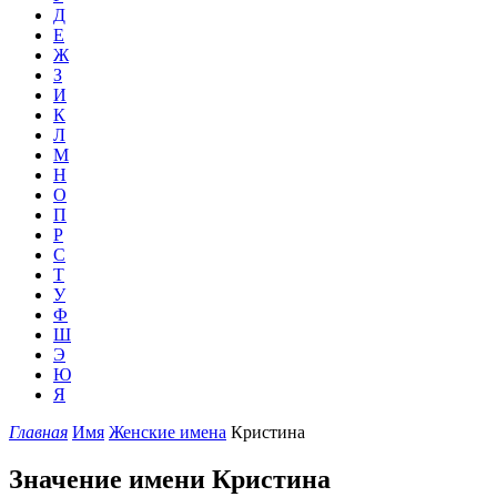
Д
Е
Ж
З
И
К
Л
М
Н
О
П
Р
С
Т
У
Ф
Ш
Э
Ю
Я
Главная
Имя
Женские имена
Кристина
Значение имени Кристина