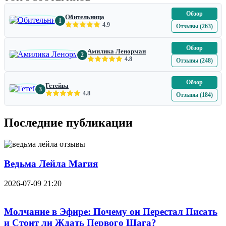
Обзор
Обительница
1
4.9
Отзывы (263)
Обзор
Амилика Ленорман
2
4.8
Отзывы (248)
Обзор
Гетейва
3
4.8
Отзывы (184)
Последние публикации
Ведьма Лейла Магия
2026-07-09 21:20
Молчание в Эфире: Почему он Перестал Писать
и Стоит ли Ждать Первого Шага?