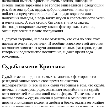
названной именем Кристина очень сложно, никогда не
знаешь, какие тараканы в ее голове зашевелятся в следующий
раз. Зато она добра, щедра, добропорядочна, никогда не
пойдет на предательство или обман ради корысти или
получения выгоды, а ведь таких людей в современности очень
и очень мало. А еще стоило бы сказать, что характер,
благодаря покровительству такого фактора как значение,
очень прилежен в плане послушания…
С другой стороны, нельзя не отметить, что сам по себе этот
параметр очень теоретичен. И вообще, характер этой девочки
во многом зависит от кучи дополнительных факторов, среди
которых и родительское воспитание, и даже время года
рождения…
Судьба имени Кристина
Судьба имени – один из самых загадочных факторов, его
разгадкой занималось в свое время множество
исследователей, и все из них были уверенны в том, что судьба
имечка, в некотором роде, оказывает воздействие на судьбу
всех носителей той или иной именоформы. То же самое и в
нашем случае – судьба имени Кристина в отношениях с
противоположным полом, в любви и браке, оказывает крайне
сильное влияние на носительниц этого имечка в целом – хотя