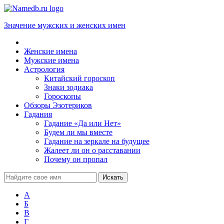
Значение мужских и женских имен
Женские имена
Мужские имена
Астрология
Китайский гороскоп
Знаки зодиака
Гороскопы
Обзоры Эзотериков
Гадания
Гадание «Да или Нет»
Будем ли мы вместе
Гадание на зеркале на будущее
Жалеет ли он о расставании
Почему он пропал
А
Б
В
Г