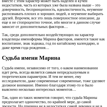
вместе с этим характер может быть наделен и кучей
недостатков, часть из которых уже была названа выше – это
доверчивость, беспринципность, идеалистичность, неумение
распознавать плохих и хороших людей, и неумение выбирать
друзей. Впрочем, все это лишь поверхностное описание, да
еще и не стопроцентно точное, ибо многое в данном случае
зависит от дополнительных факторов…
Так, среди дополнительно воздействующих на характер
владелицы именоформы Марина факторов, имеются такие как
воспитание, знак зодиака, год по китайскому календарю, и
даже время года рождения…
Судьба имени Марина
Судьба имени, независимо от того, о каком наименовании
идет речь, всегда является самым непредсказуемым и
теоретическим параметром. И тем не менее, ему
исследователи, даже современные современные, тоже уделяют
должное внимание. Именно благодаря этому-то и было
выяснено несколько интересных моментов…
Так, один из таких моментов говорит, что судьба Марины
предполагает одиночество, по крайней мере, до самой
зрелости. Но причина не в недостатках самой девочки и не в