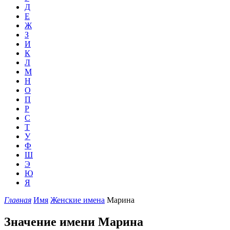
Д
Е
Ж
З
И
К
Л
М
Н
О
П
Р
С
Т
У
Ф
Ш
Э
Ю
Я
Главная
Имя
Женские имена
Марина
Значение имени Марина