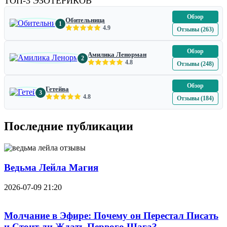
ТОП-3 ЭЗОТЕРИКОВ
Обзор
Обительница
1
4.9
Отзывы (263)
Обзор
Амилика Ленорман
2
4.8
Отзывы (248)
Обзор
Гетейва
3
4.8
Отзывы (184)
Последние публикации
Ведьма Лейла Магия
2026-07-09 21:20
Молчание в Эфире: Почему он Перестал Писать
и Стоит ли Ждать Первого Шага?