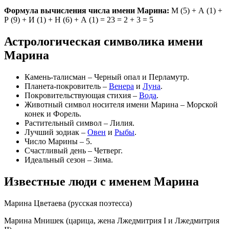
Формула вычисления числа имени Марина:
М (5) + А (1) +
Р (9) + И (1) + Н (6) + А (1) = 23 = 2 + 3 = 5
Астрологическая символика имени
Марина
Камень-талисман – Черный опал и Перламутр.
Планета-покровитель –
Венера
и
Луна
.
Покровительствующая стихия –
Вода
.
Животный символ носителя имени Марина – Морской
конек и Форель.
Растительный символ – Лилия.
Лучший зодиак –
Овен
и
Рыбы
.
Число Марины – 5.
Счастливый день – Четверг.
Идеальный сезон – Зима.
Известные люди с именем Марина
Марина Цветаева (русская поэтесса)
Марина Мнишек (царица, жена Лжедмитрия I и Лжедмитрия