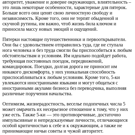
авторитет, уважение и доверие окружающих, влиятельность –
это лишь некоторые особенности, характерные для пятерок.
Больше всего они ценят свою личностную свободу и
независимость. Кроме того, они не терпят обыденной и
скучной рутины, им важно, чтоб жизнь била ключом и
приносила массу новых эмоций и ощущений.
Пятерки настоящие путешественники и первооткрыватели.
Они бы с удовольствием отправились туда, где не ступала
нога человека и без труда смогли бы приспособиться к любым
обстоятельствам и условиям. Им идеально подойдет работа,
требующая постоянных поездок, передвижений,
командировок. Поездки, долгая дорога не приносит им
никакого дискомфорта, у них уникальная способность
приспосабливаться к любым условиям. Кроме того, 5-ки
увлекаются иностранными языками и могут общаться с
иностранными акулами бизнеса без переводчика, выполняя
различные поручения начальства.
Оптимизм, жизнерадостность, веселье подопечных числа 5
может омрачить их несерьезное отношение к тому, что у них
уже есть. Также 5-ки — это противоречивые, достаточно
импульсивные и непредсказуемые личности, отличающиеся
особой критичностью к себе и к окружающим, а также не
принимающие ничьи советы и чужой авторитет.