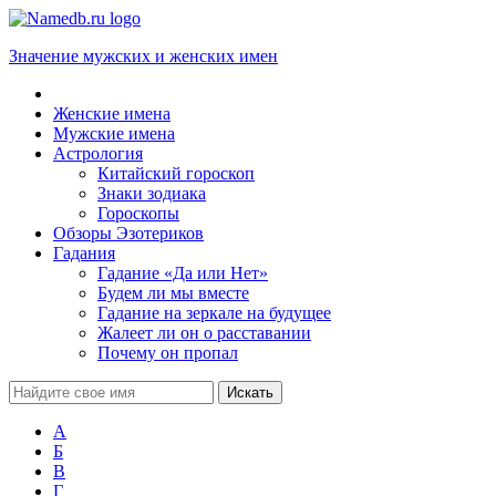
Значение мужских и женских имен
Женские имена
Мужские имена
Астрология
Китайский гороскоп
Знаки зодиака
Гороскопы
Обзоры Эзотериков
Гадания
Гадание «Да или Нет»
Будем ли мы вместе
Гадание на зеркале на будущее
Жалеет ли он о расставании
Почему он пропал
А
Б
В
Г