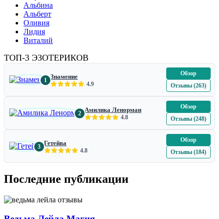
Альбина
Альберт
Оливия
Лидия
Виталий
ТОП-3 ЭЗОТЕРИКОВ
Обзор
Знамение
1
4.9
Отзывы (263)
Обзор
Амилика Ленорман
2
4.8
Отзывы (248)
Обзор
Гетейва
3
4.8
Отзывы (184)
Последние публикации
Ведьма Лейла Магия