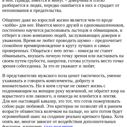
в ней. Правда, имеется и минус – доверчива и плохо
разбирается в людях, нередко ошибается в них и страдает от
непонимания и предательства.
Общение даже во взрослой жизни является чем-то вроде
«хобби» для нее. Имеется много друзей и единомышленников,
постепенно научится распознавать льстецов и обманщиков, и
отберет в свою компанию людей, заслуживающих доверия и
уважения. Время не любит проводить шумно – предпочитает
спокойное времяпровождение в кругу лучших и самых
проверенных. Общаться с нею легко – никогда не станет
обманывать, внушать личную точку зрения или настаивать на
своем путем грубости, напротив, готова уступить место точке
зрения собеседника. За это ее уважают и любят.
В представителях мужского пола ценит тактичность, умение
ухаживать и говорить комплементы, доброту и
внимательность. Ни в коем случае не свяжет жизнь с
поднимающим на женщин руку мужчиной, не обратит взор на
корыстного или лживого, и никогда не влюбится в лентяя.
Для нее настоящий кавалер, это тот, что готов пожертвовать
собою ради любимой. Эти критерии не позволят ей в раннем
возрасте обзавестись колечком на пальце, но зато потом будет
огромнейший шанс на создание реально крепкого брака. Хотя
опять же, многое зависит от воздействия дополнительных
факторов, например,
года рождения
…