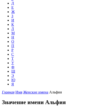
Д
Е
Ж
З
И
К
Л
М
Н
О
П
Р
С
Т
У
Ф
Ш
Э
Ю
Я
Главная
Имя
Женские имена
Альфия
Значение имени Альфия