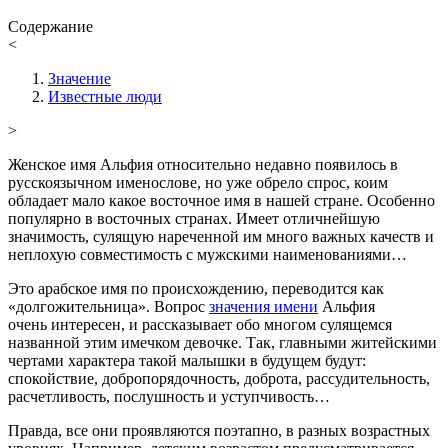
Содержание
<
Значение
Известные люди
>
Женское имя Альфия относительно недавно появилось в
русскоязычном именослове, но уже обрело спрос, коим
обладает мало какое восточное имя в нашей стране. Особенно
популярно в восточных странах. Имеет отличнейшую
значимость, сулящую нареченной им много важных качеств и
неплохую совместимость с мужскими наименованиями…
Это арабское имя по происхождению, переводится как
«долгожительница». Вопрос
значения имени
Альфия
очень интересен, и рассказывает обо многом сулящемся
названной этим имечком девочке. Так, главными житейскими
чертами характера такой малышки в будущем будут:
спокойствие, добропорядочность, доброта, рассудительность,
расчетливость, послушность и уступчивость…
Правда, все они проявляются поэтапно, в разных возрастных