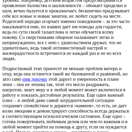
уровнях. Например, детским возрастом предусматривается
проявление баловства и шаловливости – обожает проделки и
шум, вечно балуется и проказничает, бесконечно придумывает
себе все новые и новые занятия, не любит сидеть на месте.
Родителей нередко огорчает именно поведением – за это часто
наказывается ими, но взамен дает им поводы для гордости,
ведь по сути своей талантлива и легко обучается всему
новому. Со сверстниками общение налаживает легко и
непринужденно, все с нею с удовольствием дружат, что не
удивительно, ведь такой оптимистичный настрой и
жизнерадостность встречаются не каждый раз и не во всех
людях.
Подростковый этап принесет не меньше проблем матери и
отцу, ведь она останется такой же балованной и развязной, но
зато само
имя девочке
этой дарует и умеренность в плане
лени – она не ленива так, чтоб это могло раздражать,
напротив, знает меру и в любой момент может включиться в
работу и показать достойные результаты. Еще один важный
плюс – в любой даже самой затруднительной ситуации
сохраняет спокойствие и держится «камнем», то есть, не дает
волю эмоциям и демонстрирует способность всегда держаться
в соответствующем психологическом состоянии. Еще одно –
готова пожертвовать любимым делом или чем-то важным и в
любой момент прийти на помощь к другу, если он нуждается