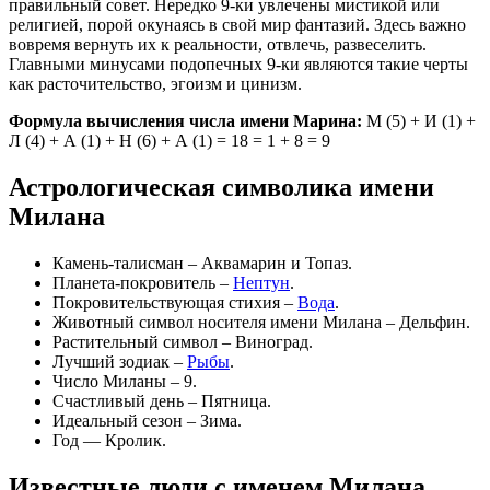
правильный совет. Нередко 9-ки увлечены мистикой или
религией, порой окунаясь в свой мир фантазий. Здесь важно
вовремя вернуть их к реальности, отвлечь, развеселить.
Главными минусами подопечных 9-ки являются такие черты
как расточительство, эгоизм и цинизм.
Формула вычисления числа имени Марина:
М (5) + И (1) +
Л (4) + А (1) + Н (6) + А (1) = 18 = 1 + 8 = 9
Астрологическая символика имени
Милана
Камень-талисман – Аквамарин и Топаз.
Планета-покровитель –
Нептун
.
Покровительствующая стихия –
Вода
.
Животный символ носителя имени Милана – Дельфин.
Растительный символ – Виноград.
Лучший зодиак –
Рыбы
.
Число Миланы – 9.
Счастливый день – Пятница.
Идеальный сезон – Зима.
Год — Кролик.
Известные люди с именем Милана