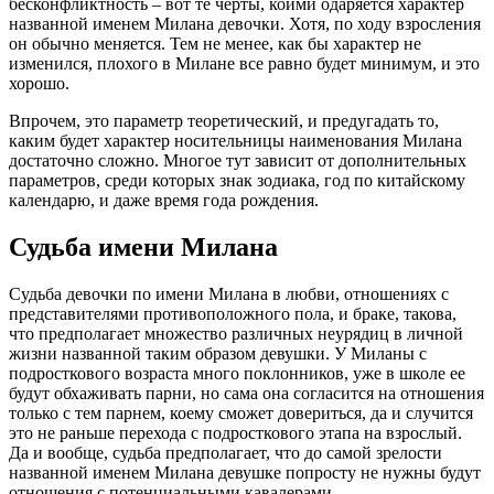
бесконфликтность – вот те черты, коими одаряется характер
названной именем Милана девочки. Хотя, по ходу взросления
он обычно меняется. Тем не менее, как бы характер не
изменился, плохого в Милане все равно будет минимум, и это
хорошо.
Впрочем, это параметр теоретический, и предугадать то,
каким будет характер носительницы наименования Милана
достаточно сложно. Многое тут зависит от дополнительных
параметров, среди которых знак зодиака, год по китайскому
календарю, и даже время года рождения.
Судьба имени Милана
Судьба девочки по имени Милана в любви, отношениях с
представителями противоположного пола, и браке, такова,
что предполагает множество различных неурядиц в личной
жизни названной таким образом девушки. У Миланы с
подросткового возраста много поклонников, уже в школе ее
будут обхаживать парни, но сама она согласится на отношения
только с тем парнем, коему сможет довериться, да и случится
это не раньше перехода с подросткового этапа на взрослый.
Да и вообще, судьба предполагает, что до самой зрелости
названной именем Милана девушке попросту не нужны будут
отношения с потенциальными кавалерами…