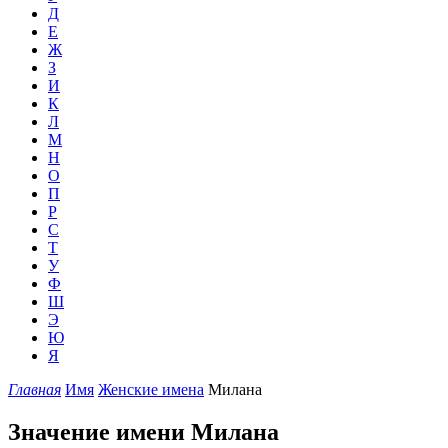
Д
Е
Ж
З
И
К
Л
М
Н
О
П
Р
С
Т
У
Ф
Ш
Э
Ю
Я
Главная
Имя
Женские имена
Милана
Значение имени Милана