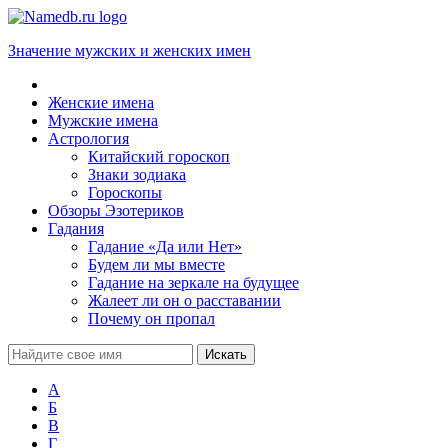
Значение мужских и женских имен
Женские имена
Мужские имена
Астрология
Китайский гороскоп
Знаки зодиака
Гороскопы
Обзоры Эзотериков
Гадания
Гадание «Да или Нет»
Будем ли мы вместе
Гадание на зеркале на будущее
Жалеет ли он о расставании
Почему он пропал
А
Б
В
Г