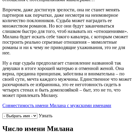
Впрочем, даже достигнув зрелости, она не станет менять
партнеров как перчатки, даже несмотря на неимоверное
количество поклонников. Судьба может наградить ее
множеством романов. Но все они будут заканчиваться
слишком быстро для того, чтоб называть их «отношениями».
Милана будет искать себе такого кавалера, с которым сможет
построить реально серьезные отношения – мимолетные
романы и ни к чему не приводящие ухаживания, это не для
нее.
Ну а еще судьба предполагает становление названной так
девушки в итоге хорошей матерью и отменной женой. Она
верна, преданна принципам, заботлива и внимательна – по
своей сути, мечта каждого мужчины. Единственное что может
разочаровать ее избранника, это ее неготовность сидеть в
четырех стенах и быть домохозяйкой – быт, это не то, что
может привлекать Милану.
Совместимость имени Милана с мужскими именами
Узнать
Число имени Милана