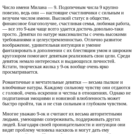
Число имени Милана — 9. Подопечным числа 9 крупно
повезло, ведь они — настоящие счастливчики с сильным и
везучим числом имени. Высокий статус в обществе,
финансовое благополучие, счастливая семья, любимая работа,
— все это 9-кам чаще всего удается достичь довольно-таки
просто. Девятки по натуре максималисты с очень высокими
требованиями и целеустремленностью. Отлично развитое
воображение, удивительная интуиция и умение
фантазировать в дополнении с их блестящим умом и широким
кругозором помогают девяткам реализовать свои цели. Среди
девяток немало интересных и выдающихся личностей.
Кстати, творческая жилка у 9-ок вообще очень ярко
просматривается.
Романтичные и мечтательные девятки — весьма пылкие и
влюбчивые натуры. Каждому сильному чувству они отдаются
с головой, очень искренни и честны в отношениях. Однако не
подпитанная эмоциями и новизной влюбленность может
быстро пройти, так и не став сильным и глубоким чувством.
Многие уважаю 9-ок и считают их весьма авторитетными
людьми, умеющими сопереживать, поддерживать других
людей. Благодаря своей проницательности и интуиции они
видят проблему человека насквозь и могут дать ему