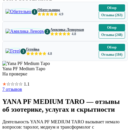
Обзор
Обительница
1
4.9
Отзывы (263)
Обзор
Амилика Ленорман
2
4.8
Отзывы (248)
Обзор
Гетейва
3
4.8
Отзывы (184)
Yana PF Medium Таро
На проверке
★
☆
☆
☆
☆
1.1
7 отзывов
YANA PF MEDIUM TARO — отзывы
об эзотерике, услугах и скрытности
Деятельность YANA PF MEDIUM TARO вызывает немало
вопросов: таролог, медиум и трансформолог с