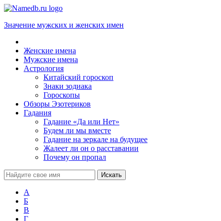
Значение мужских и женских имен
Женские имена
Мужские имена
Астрология
Китайский гороскоп
Знаки зодиака
Гороскопы
Обзоры Эзотериков
Гадания
Гадание «Да или Нет»
Будем ли мы вместе
Гадание на зеркале на будущее
Жалеет ли он о расставании
Почему он пропал
А
Б
В
Г