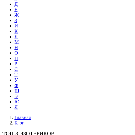
Д
Е
Ж
З
И
К
Л
М
Н
О
П
Р
С
Т
У
Ф
Ш
Э
Ю
Я
Главная
Блог
ТОП-3 ЭЗОТЕРИКОВ