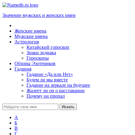
Значение мужских и женских имен
Женские имена
Мужские имена
Астрология
Китайский гороскоп
Знаки зодиака
Гороскопы
Обзоры Эзотериков
Гадания
Гадание «Да или Нет»
Будем ли мы вместе
Гадание на зеркале на будущее
Жалеет ли он о расставании
Почему он пропал
А
Б
В
Г