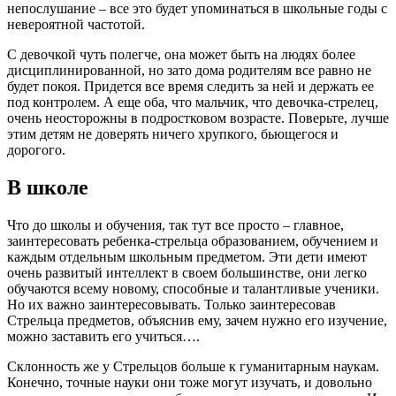
непослушание – все это будет упоминаться в школьные годы с
невероятной частотой.
С девочкой чуть полегче, она может быть на людях более
дисциплинированной, но зато дома родителям все равно не
будет покоя. Придется все время следить за ней и держать ее
под контролем. А еще оба, что мальчик, что девочка-стрелец,
очень неосторожны в подростковом возрасте. Поверьте, лучше
этим детям не доверять ничего хрупкого, бьющегося и
дорогого.
В школе
Что до школы и обучения, так тут все просто – главное,
заинтересовать ребенка-стрельца образованием, обучением и
каждым отдельным школьным предметом. Эти дети имеют
очень развитый интеллект в своем большинстве, они легко
обучаются всему новому, способные и талантливые ученики.
Но их важно заинтересовывать. Только заинтересовав
Стрельца предметов, объяснив ему, зачем нужно его изучение,
можно заставить его учиться….
Склонность же у Стрельцов больше к гуманитарным наукам.
Конечно, точные науки они тоже могут изучать, и довольно