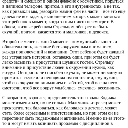
средств» и смешают в одном флаконе с косметикой, порыться
в папином телефоне, притом, в его внутренностях, а не так,
как привыкли мы, разобрать мамин фен на части – все это еще
далеко не все задачи, выполнением которых может заняться
этот ребенок в момент, когда за ним никто не смотрит. В
общем, жизнь с ребенком Стрельцом обещает не быть
скучной, притом, касается это и мальчиков, и девочек.
Второй не менее важный момент – коммуникабельность и
общительность, желание быть окруженным вниманием,
жажда приключений и компании. Этот ребенок будет каждый
раз устраивать истерики, оставаясь один, при этом он будет
легко засыпать в присутствии шумных гостей. Стрельцу
внимание и присутствие людей в окружении нужно, как
воздух. Он просто не способен скучать, не может ни минуты
прожить в скуке или неподвижном состоянии, ему нужно,
чтоб его окружили вниманием и заботой, чтоб все на него
смотрели, чтоб все вокруг улыбались, смеялись, веселились.
С возрастом, взрослея, представитель этого знака Зодиака
может измениться, но не сильно. Мальчишка-стрелец может
прекратить так баловаться, как баловался в детстве, может
стать более серьезным и ответственным, но при этом он не
перестанет быть подвижным и активным. Именно из-за этого-
то и могут начать возникать проблемы с дисциплиной в