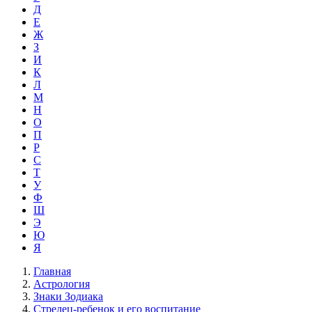
Д
Е
Ж
З
И
К
Л
М
Н
О
П
Р
С
Т
У
Ф
Ш
Э
Ю
Я
Главная
Астрология
Знаки Зодиака
Стрелец-ребенок и его воспитание