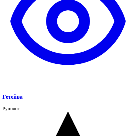
Гетейва
Рунолог