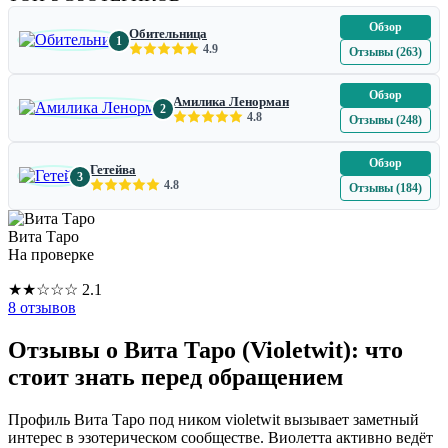
Обзор
Обительница
1
4.9
Отзывы (263)
Обзор
Амилика Ленорман
2
4.8
Отзывы (248)
Обзор
Гетейва
3
4.8
Отзывы (184)
Вита Таро
На проверке
★
★
☆
☆
☆
2.1
8 отзывов
Отзывы о Вита Таро (Violetwit): что
стоит знать перед обращением
Профиль Вита Таро под ником violetwit вызывает заметный
интерес в эзотерическом сообществе. Виолетта активно ведёт