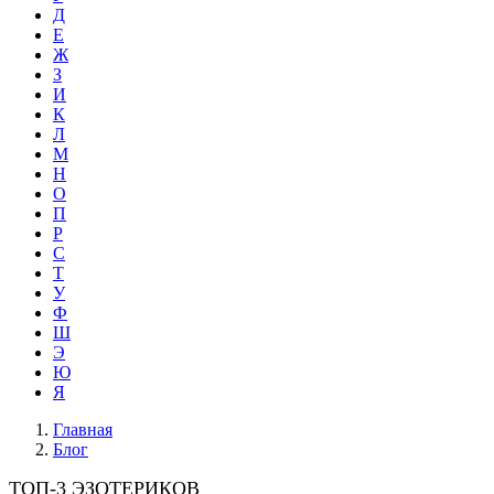
Д
Е
Ж
З
И
К
Л
М
Н
О
П
Р
С
Т
У
Ф
Ш
Э
Ю
Я
Главная
Блог
ТОП-3 ЭЗОТЕРИКОВ