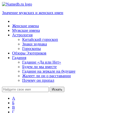
Значение мужских и женских имен
Женские имена
Мужские имена
Астрология
Китайский гороскоп
Знаки зодиака
Гороскопы
Обзоры Эзотериков
Гадания
Гадание «Да или Нет»
Будем ли мы вместе
Гадание на зеркале на будущее
Жалеет ли он о расставании
Почему он пропал
А
Б
В
Г