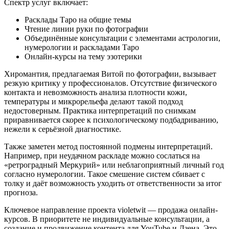
Спектр услуг включает:
Расклады Таро на общие темы
Чтение линии руки по фотографии
Объединённые консультации с элементами астрологии,
нумерологии и раскладами Таро
Онлайн-курсы на тему эзотерики
Хиромантия, предлагаемая Витой по фотографии, вызывает
резкую критику у профессионалов. Отсутствие физического
контакта и невозможность анализа плотности кожи,
температуры и микрорельефа делают такой подход
недостоверным. Практика интерпретаций по снимкам
приравнивается скорее к психологическому подбадриванию,
нежели к серьёзной диагностике.
Также заметен метод постоянной подмены интерпретаций.
Например, при неудачном раскладе можно сослаться на
«ретроградный Меркурий» или неблагоприятный личный год
согласно нумерологии. Такое смешение систем сбивает с
толку и даёт возможность уходить от ответственности за итог
прогноза.
Ключевое направление проекта violetwit — продажа онлайн-
курсов. В приоритете не индивидуальные консультации, а
создание и продвижение контента для YouTube и Дзена. Это