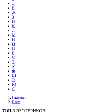
Д
Е
Ж
З
И
К
Л
М
Н
О
П
Р
С
Т
У
Ф
Ш
Э
Ю
Я
Главная
Блог
ТОП-3 ЭЗОТЕРИКОВ