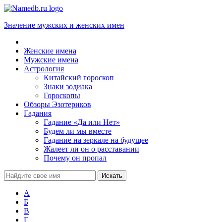
Значение мужских и женских имен
Женские имена
Мужские имена
Астрология
Китайский гороскоп
Знаки зодиака
Гороскопы
Обзоры Эзотериков
Гадания
Гадание «Да или Нет»
Будем ли мы вместе
Гадание на зеркале на будущее
Жалеет ли он о расставании
Почему он пропал
А
Б
В
Г