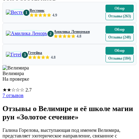
Обзор
Вестник
1
4.9
Отзывы (263)
Обзор
Амилика Ленорман
2
4.8
Отзывы (248)
Обзор
Гетейва
3
4.8
Отзывы (184)
Велимира
На проверке
★
★
☆
☆
☆
2.7
7 отзывов
Отзывы о Велимире и её школе магии
рун «Золотое сечение»
Галина Горелова, выступающая под именем Велимира,
представляет эзотерическое направление, связанное с