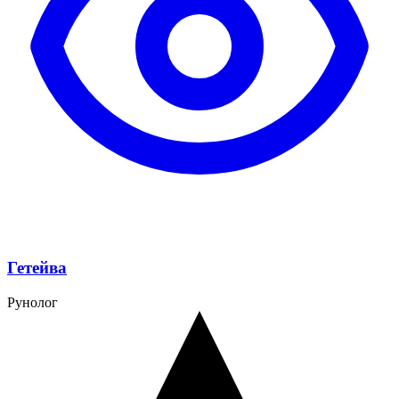
Гетейва
Рунолог