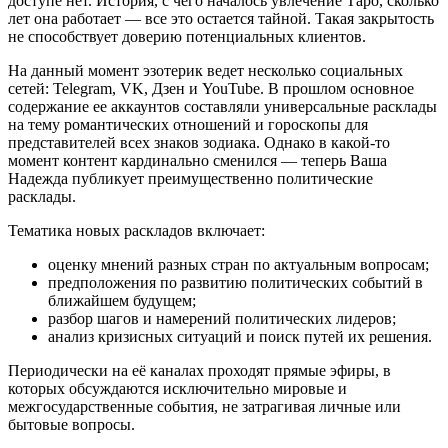
доступе нет. История, с чего началось увлечение Таро, сколько
лет она работает — все это остается тайной. Такая закрытость
не способствует доверию потенциальных клиентов.
На данный момент эзотерик ведет несколько социальных
сетей: Telegram, VK, Дзен и YouTube. В прошлом основное
содержание ее аккаунтов составляли универсальные расклады
на тему романтических отношений и гороскопы для
представителей всех знаков зодиака. Однако в какой-то
момент контент кардинально сменился — теперь Ваша
Надежда публикует преимущественно политические
расклады.
Тематика новых раскладов включает:
оценку мнений разных стран по актуальным вопросам;
предположения по развитию политических событий в
ближайшем будущем;
разбор шагов и намерений политических лидеров;
анализ кризисных ситуаций и поиск путей их решения.
Периодически на её каналах проходят прямые эфиры, в
которых обсуждаются исключительно мировые и
межгосударственные события, не затрагивая личные или
бытовые вопросы.