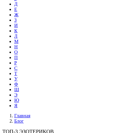
Д
Е
Ж
З
И
К
Л
М
Н
О
П
Р
С
Т
У
Ф
Ш
Э
Ю
Я
Главная
Блог
ТОП-3 ЭЗОТЕРИКОВ