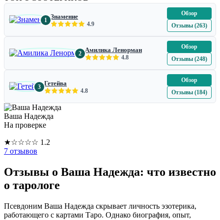
Обзор
Знамение
1
4.9
Отзывы (263)
Обзор
Амилика Ленорман
2
4.8
Отзывы (248)
Обзор
Гетейва
3
4.8
Отзывы (184)
Ваша Надежда
На проверке
★
☆
☆
☆
☆
1.2
7 отзывов
Отзывы о Ваша Надежда: что известно
о тарологе
Псевдоним Ваша Надежда скрывает личность эзотерика,
работающего с картами Таро. Однако биография, опыт,