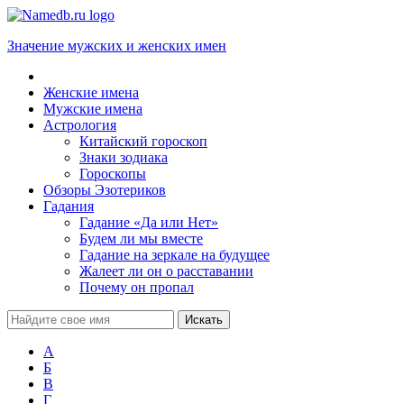
Значение мужских и женских имен
Женские имена
Мужские имена
Астрология
Китайский гороскоп
Знаки зодиака
Гороскопы
Обзоры Эзотериков
Гадания
Гадание «Да или Нет»
Будем ли мы вместе
Гадание на зеркале на будущее
Жалеет ли он о расставании
Почему он пропал
А
Б
В
Г