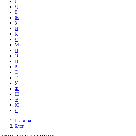
Г
Д
Е
Ж
З
И
К
Л
М
Н
О
П
Р
С
Т
У
Ф
Ш
Э
Ю
Я
Главная
Блог