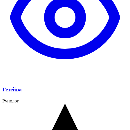
Гетейва
Рунолог