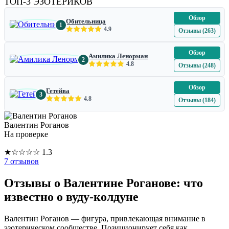
ТОП-3 ЭЗОТЕРИКОВ
Обзор
Обительница
1
4.9
Отзывы (263)
Обзор
Амилика Ленорман
2
4.8
Отзывы (248)
Обзор
Гетейва
3
4.8
Отзывы (184)
Валентин Роганов
На проверке
★
☆
☆
☆
☆
1.3
7 отзывов
Отзывы о Валентине Роганове: что
известно о вуду-колдуне
Валентин Роганов — фигура, привлекающая внимание в
эзотерическом сообществе. Позиционирует себя как