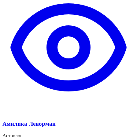
Амилика Ленорман
Астролог