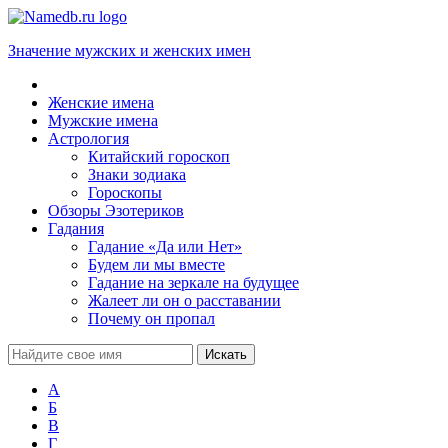
Значение мужских и женских имен
Женские имена
Мужские имена
Астрология
Китайский гороскоп
Знаки зодиака
Гороскопы
Обзоры Эзотериков
Гадания
Гадание «Да или Нет»
Будем ли мы вместе
Гадание на зеркале на будущее
Жалеет ли он о расставании
Почему он пропал
А
Б
В
Г