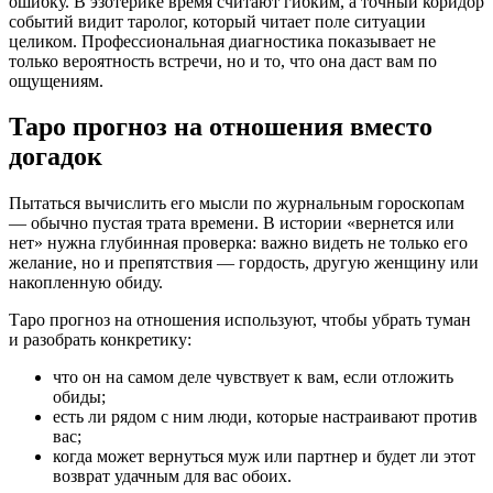
ошибку. В эзотерике время считают гибким, а точный коридор
событий видит таролог, который читает поле ситуации
целиком. Профессиональная диагностика показывает не
только вероятность встречи, но и то, что она даст вам по
ощущениям.
Таро прогноз на отношения вместо
догадок
Пытаться вычислить его мысли по журнальным гороскопам
— обычно пустая трата времени. В истории «вернется или
нет» нужна глубинная проверка: важно видеть не только его
желание, но и препятствия — гордость, другую женщину или
накопленную обиду.
Таро прогноз на отношения используют, чтобы убрать туман
и разобрать конкретику:
что он на самом деле чувствует к вам, если отложить
обиды;
есть ли рядом с ним люди, которые настраивают против
вас;
когда может вернуться муж или партнер и будет ли этот
возврат удачным для вас обоих.