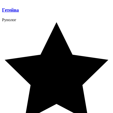
Гетейва
Рунолог