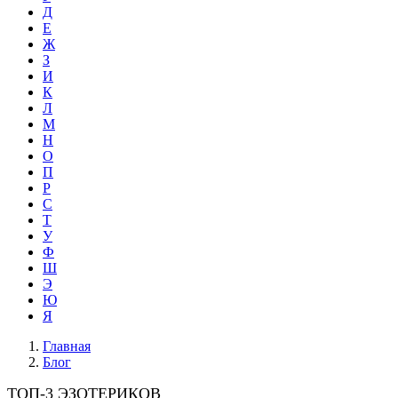
Д
Е
Ж
З
И
К
Л
М
Н
О
П
Р
С
Т
У
Ф
Ш
Э
Ю
Я
Главная
Блог
ТОП-3 ЭЗОТЕРИКОВ