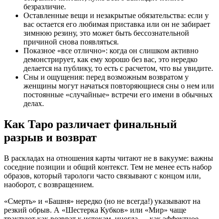
безразличие.
Оставленные вещи и незакрытые обязательства: если у
вас остается его любимая приставка или он не забирает
зимнюю резину, это может быть бессознательной
причиной снова появляться.
Показное «все отлично»: когда он слишком активно
демонстрирует, как ему хорошо без вас, это нередко
делается на публику, то есть с расчетом, что вы увидите.
Сны и ощущения: перед возможным возвратом у
женщины могут начаться повторяющиеся сны о нем или
постоянные «случайные» встречи его имени в обычных
делах.
Как Таро различает финальный
разрыв и возврат
В раскладах на отношения карты читают не в вакууме: важны
соседние позиции и общий контекст. Тем не менее есть набор
образов, который тарологи часто связывают с концом или,
наоборот, с возвращением.
«Смерть» и «Башня» нередко (но не всегда!) указывают на
резкий обрыв. А «Шестерка Кубков» или «Мир» чаще
трактуют как возврат к истокам, иногда — как эффектное