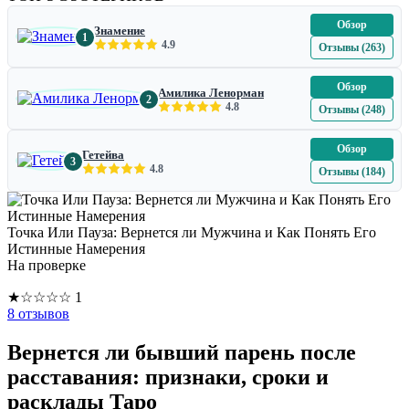
Обзор
Знамение
1
4.9
Отзывы (263)
Обзор
Амилика Ленорман
2
4.8
Отзывы (248)
Обзор
Гетейва
3
4.8
Отзывы (184)
Точка Или Пауза: Вернется ли Мужчина и Как Понять Его
Истинные Намерения
На проверке
★
☆
☆
☆
☆
1
8 отзывов
Вернется ли бывший парень после
расставания: признаки, сроки и
расклады Таро