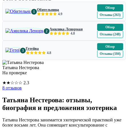
Обзор
Обительница
1
4.9
Отзывы (263)
Обзор
Амилика Ленорман
2
4.8
Отзывы (248)
Обзор
Гетейва
3
4.8
Отзывы (184)
Татьяна Нестерова
На проверке
★
★
☆
☆
☆
2.3
8 отзывов
Татьяна Нестерова: отзывы,
биография и предложения эзотерика
Татьяна Нестерова занимается эзотерической практикой уже
более восьми лет. Она совмещает консультирование с