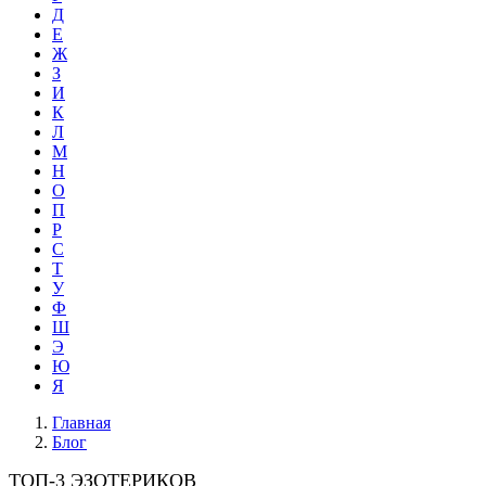
Д
Е
Ж
З
И
К
Л
М
Н
О
П
Р
С
Т
У
Ф
Ш
Э
Ю
Я
Главная
Блог
ТОП-3 ЭЗОТЕРИКОВ