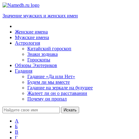
Значение мужских и женских имен
Женские имена
Мужские имена
Астрология
Китайский гороскоп
Знаки зодиака
Гороскопы
Обзоры Эзотериков
Гадания
Гадание «Да или Нет»
Будем ли мы вместе
Гадание на зеркале на будущее
Жалеет ли он о расставании
Почему он пропал
А
Б
В
Г