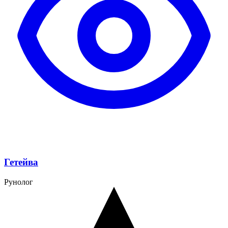
Гетейва
Рунолог