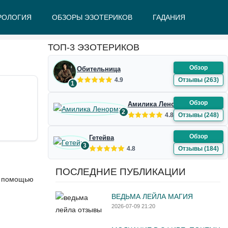
РОЛОГИЯ
ОБЗОРЫ ЭЗОТЕРИКОВ
ГАДАНИЯ
Ж
З
И
К
Л
М
Н
О
П
Р
С
Т
У
Ф
Ш
Э
Ю
Я
ТОП-3 ЭЗОТЕРИКОВ
Обзор
Обительница
4.9
Отзывы (263)
1
Обзор
Амилика Ленорман
2
4.8
Отзывы (248)
Обзор
Гетейва
3
4.8
Отзывы (184)
ПОСЛЕДНИЕ ПУБЛИКАЦИИ
с помощью
ВЕДЬМА ЛЕЙЛА МАГИЯ
2026-07-09 21:20