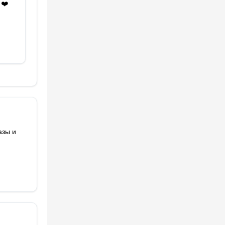
❤️
.
азы и