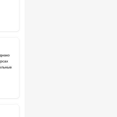
днако
урсах
тельные