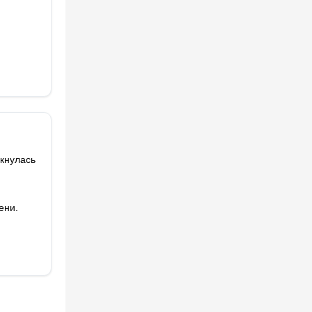
лкнулась
ени.