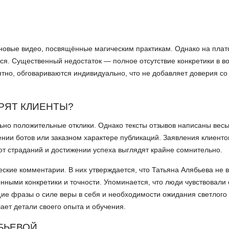
т новые видео, посвящённые магическим практикам. Однако на пла
тся. Существенный недостаток — полное отсутствие конкретики в в
оятно, обговариваются индивидуально, что не добавляет доверия со
ОРЯТ КЛИЕНТЫ?
ьно положительные отклики. Однако тексты отзывов написаны вес
ении ботов или заказном характере публикаций. Заявления клиенто
т страданий и достижении успеха выглядят крайне сомнительно.
ские комментарии. В них утверждается, что Татьяна Алябьева не 
ными конкретики и точности. Упоминается, что люди чувствовали
бщие фразы о силе веры в себя и необходимости ожидания светлого
ает детали своего опыта и обучения.
БЬЕВОЙ