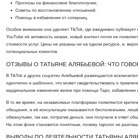
Прогнозы на финансовое благополучие;
Советы по восстановлению отношений;
Помощь в избавлении от соперниц.
Особое внимание она уделяет TikTok, где ежедневно публикуе
YouTube её активность низкая, новый контент почти не появляе
стоимости услуг. Цены не указаны ни на одном ресурсе, и, вер
потенциальных клиентов.
ОТЗЫВЫ О ТАТЬЯНЕ АЛЯБЬЕВОЙ: ЧТО ГОВ
В TikTok и других соцсетях Алябьевой размещаются исключител
однотипно и шаблонно, что может свидетельствовать о привлеч
кардинальном изменении жизни при помощи Таро, избавлении о
В то же время, на независимых платформах появляются критиче
обещания, а её консультации оказываются бесполезными, лишён
обманутыми, так как, потратив деньги, они получали в ответ о
На этом фоне становится понятным, почему таролог не разглаш
ВЫВОДЫ ПО ДЕЯТЕЛЬНОСТИ ТАТЬЯНЫ АЛЯ