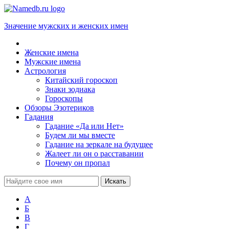
Значение мужских и женских имен
Женские имена
Мужские имена
Астрология
Китайский гороскоп
Знаки зодиака
Гороскопы
Обзоры Эзотериков
Гадания
Гадание «Да или Нет»
Будем ли мы вместе
Гадание на зеркале на будущее
Жалеет ли он о расставании
Почему он пропал
А
Б
В
Г