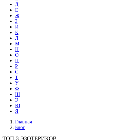
Д
Е
Ж
З
И
К
Л
М
Н
О
П
Р
С
Т
У
Ф
Ш
Э
Ю
Я
Главная
Блог
ТОП-3 ЭЗОТЕРИКОВ