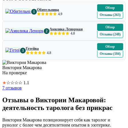
Обзор
Обительница
1
4.9
Отзывы (263)
Обзор
Амилика Ленорман
2
4.8
Отзывы (248)
Обзор
Гетейва
3
4.8
Отзывы (184)
Виктория Макарова
На проверке
★
☆
☆
☆
☆
1.1
7 отзывов
Отзывы о Виктории Макаровой:
деятельность таролога без прикрас
Виктория Макарова позиционирует себя как таролог и
рунолог с более чем десятилетним опытом в эзотерике.