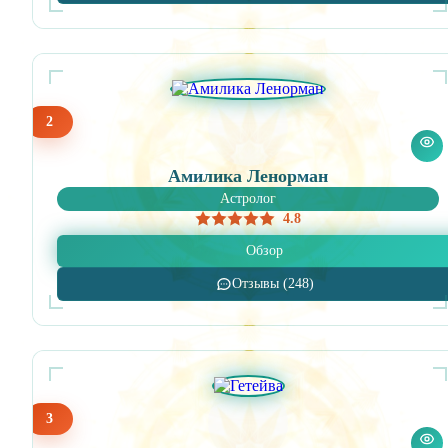
2
Амилика Ленорман
Астролог
4.8
Обзор
Отзывы (248)
3