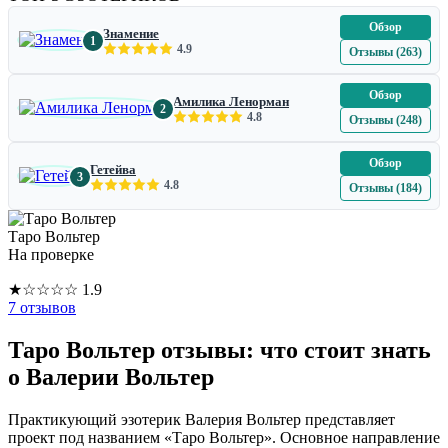
Обзор
Знамение
1
4.9
Отзывы (263)
Обзор
Амилика Ленорман
2
4.8
Отзывы (248)
Обзор
Гетейва
3
4.8
Отзывы (184)
Таро Вольтер
На проверке
★
☆
☆
☆
☆
1.9
7 отзывов
Таро Вольтер отзывы: что стоит знать
о Валерии Вольтер
Практикующий эзотерик Валерия Вольтер представляет
проект под названием «Таро Вольтер». Основное направление