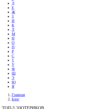
Д
Е
Ж
З
И
К
Л
М
Н
О
П
Р
С
Т
У
Ф
Ш
Э
Ю
Я
Главная
Блог
ТОП-3 ЭЗОТЕРИКОВ