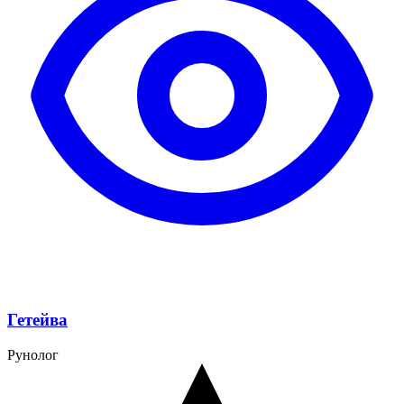
Гетейва
Рунолог