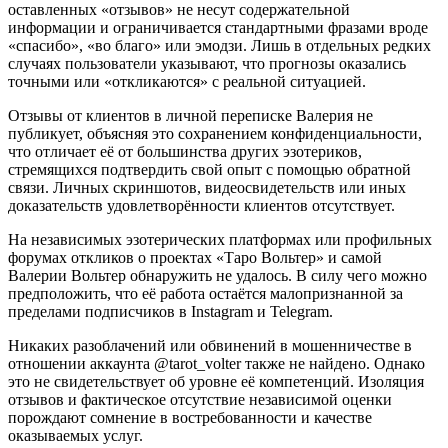
оставленных «отзывов» не несут содержательной
информации и ограничивается стандартными фразами вроде
«спасибо», «во благо» или эмодзи. Лишь в отдельных редких
случаях пользователи указывают, что прогнозы оказались
точными или «откликаются» с реальной ситуацией.
Отзывы от клиентов в личной переписке Валерия не
публикует, объясняя это сохранением конфиденциальности,
что отличает её от большинства других эзотериков,
стремящихся подтвердить свой опыт с помощью обратной
связи. Личных скриншотов, видеосвидетельств или иных
доказательств удовлетворённости клиентов отсутствует.
На независимых эзотерических платформах или профильных
форумах откликов о проектах «Таро Вольтер» и самой
Валерии Вольтер обнаружить не удалось. В силу чего можно
предположить, что её работа остаётся малопризнанной за
пределами подписчиков в Instagram и Telegram.
Никаких разоблачений или обвинений в мошенничестве в
отношении аккаунта @tarot_volter также не найдено. Однако
это не свидетельствует об уровне её компетенций. Изоляция
отзывов и фактическое отсутствие независимой оценки
порождают сомнение в востребованности и качестве
оказываемых услуг.