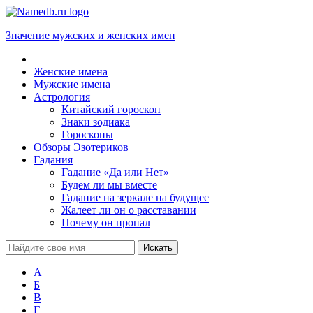
Значение мужских и женских имен
Женские имена
Мужские имена
Астрология
Китайский гороскоп
Знаки зодиака
Гороскопы
Обзоры Эзотериков
Гадания
Гадание «Да или Нет»
Будем ли мы вместе
Гадание на зеркале на будущее
Жалеет ли он о расставании
Почему он пропал
А
Б
В
Г