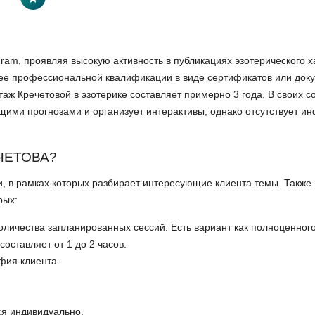
gram, проявляя высокую активность в публикациях эзотерического х
 ее профессиональной квалификации в виде сертификатов или док
аж Кречетовой в эзотерике составляет примерно 3 года. В своих с
щими прогнозами и организует интерактивы, однако отсутствует 
ЧЕТОВА?
, в рамках которых разбирает интересующие клиента темы. Также
рых:
личества запланированных сессий. Есть вариант как полноценного 
оставляет от 1 до 2 часов.
фия клиента.
ся индивидуально.