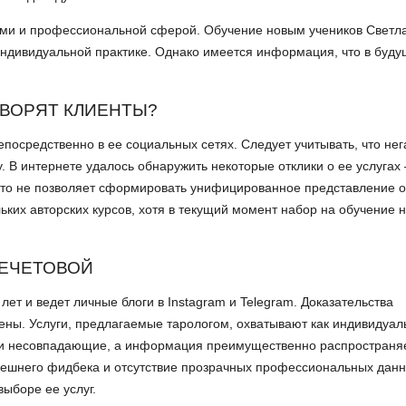
ями и профессиональной сферой. Обучение новым учеников Светл
индивидуальной практике. Однако имеется информация, что в буд
ОВОРЯТ КЛИЕНТЫ?
посредственно в ее социальных сетях. Следует учитывать, что не
у. В интернете удалось обнаружить некоторые отклики о ее услуга
что не позволяет сформировать унифицированное представление о
ких авторских курсов, хотя в текущий момент набор на обучение 
РЕЧЕТОВОЙ
ет и ведет личные блоги в Instagram и Telegram. Доказательства
ены. Услуги, предлагаемые тарологом, охватывают как индивидуа
сети несовпадающие, а информация преимущественно распространя
нешнего фидбека и отсутствие прозрачных профессиональных данн
ыборе ее услуг.