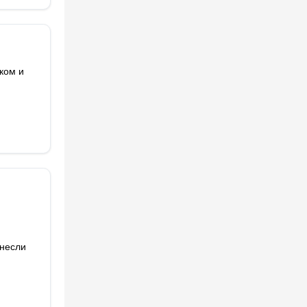
ком и
инесли