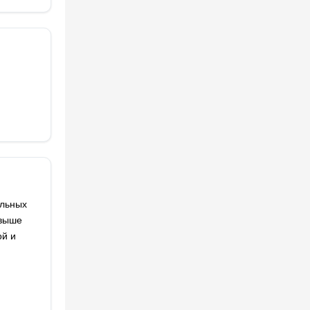
альных
 выше
ой и