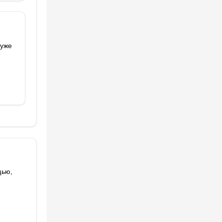
 уже
щью,