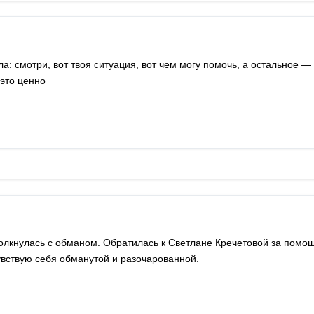
а: смотри, вот твоя ситуация, вот чем могу помочь, а остальное —
 это ценно
столкнулась с обманом. Обратилась к Светлане Кречетовой за помо
увствую себя обманутой и разочарованной.