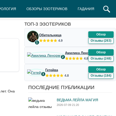
РОЛОГИЯ
ОБЗОРЫ ЭЗОТЕРИКОВ
ГАДАНИЯ
Ж
З
И
К
Л
М
Н
О
П
Р
С
Т
У
Ф
Ш
Э
Ю
Я
ТОП-3 ЭЗОТЕРИКОВ
Обзор
Обительница
4.9
Отзывы (263)
1
Обзор
Амилика Ленорман
2
4.8
Отзывы (248)
Обзор
Гетейва
3
4.8
Отзывы (184)
ПОСЛЕДНИЕ ПУБЛИКАЦИИ
лет. Она
ВЕДЬМА ЛЕЙЛА МАГИЯ
2026-07-09 21:20