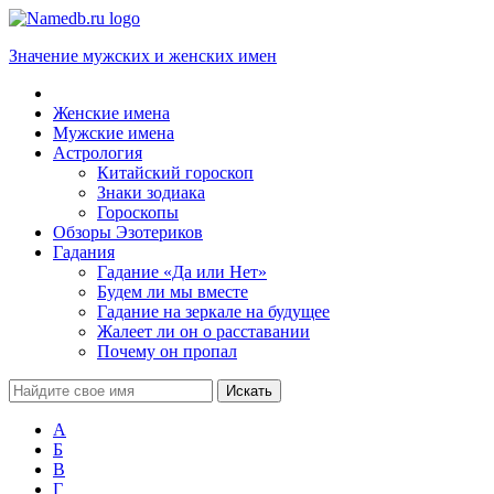
Значение мужских и женских имен
Женские имена
Мужские имена
Астрология
Китайский гороскоп
Знаки зодиака
Гороскопы
Обзоры Эзотериков
Гадания
Гадание «Да или Нет»
Будем ли мы вместе
Гадание на зеркале на будущее
Жалеет ли он о расставании
Почему он пропал
А
Б
В
Г