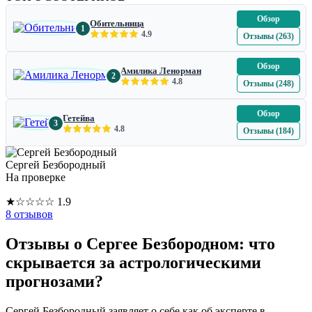
Обзор
Обительница
1
4.9
Отзывы (263)
Обзор
Амилика Ленорман
2
4.8
Отзывы (248)
Обзор
Гетейва
3
4.8
Отзывы (184)
Сергей Безбородный
На проверке
★
☆
☆
☆
☆
1.9
8 отзывов
Отзывы о Сергее Безбородном: что
скрывается за астрологическими
прогнозами?
Сергей Безбородный заявляет о себе как об эксперте в