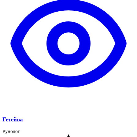
Гетейва
Рунолог