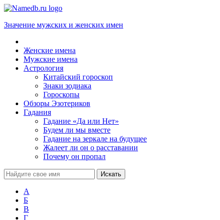
Значение мужских и женских имен
Женские имена
Мужские имена
Астрология
Китайский гороскоп
Знаки зодиака
Гороскопы
Обзоры Эзотериков
Гадания
Гадание «Да или Нет»
Будем ли мы вместе
Гадание на зеркале на будущее
Жалеет ли он о расставании
Почему он пропал
А
Б
В
Г