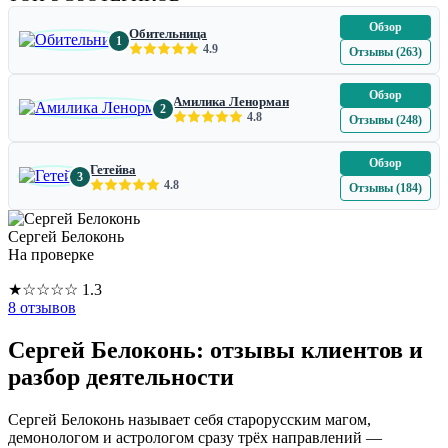
Обзор
Обительница
1
4.9
Отзывы (263)
Обзор
Амилика Ленорман
2
4.8
Отзывы (248)
Обзор
Гетейва
3
4.8
Отзывы (184)
Сергей Белоконь
На проверке
★
☆
☆
☆
☆
1.3
8 отзывов
Сергей Белоконь: отзывы клиентов и
разбор деятельности
Сергей Белоконь называет себя старорусским магом,
демонологом и астрологом сразу трёх направлений —