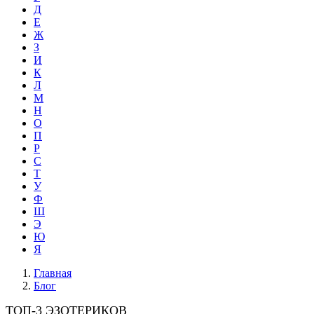
Д
Е
Ж
З
И
К
Л
М
Н
О
П
Р
С
Т
У
Ф
Ш
Э
Ю
Я
Главная
Блог
ТОП-3 ЭЗОТЕРИКОВ