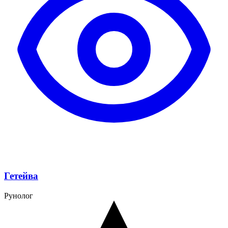
Гетейва
Рунолог