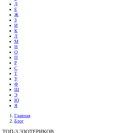
Д
Е
Ж
З
И
К
Л
М
Н
О
П
Р
С
Т
У
Ф
Ш
Э
Ю
Я
Главная
Блог
ТОП-3 ЭЗОТЕРИКОВ