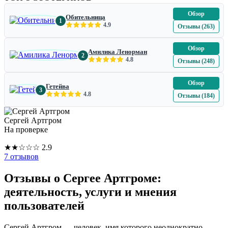
Обзор
Обительница
1
4.9
Отзывы (263)
Обзор
Амилика Ленорман
2
4.8
Отзывы (248)
Обзор
Гетейва
3
4.8
Отзывы (184)
Сергей Артгром
На проверке
★
★
☆
☆
☆
2.9
7 отзывов
Отзывы о Сергее Артгроме:
деятельность, услуги и мнения
пользователей
Сергей Артгром — человек, имя которого неоднократно