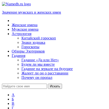
Значение мужских и женских имен
Женские имена
Мужские имена
Астрология
Китайский гороскоп
Знаки зодиака
Гороскопы
Обзоры Эзотериков
Гадания
Гадание «Да или Нет»
Будем ли мы вместе
Гадание на зеркале на будущее
Жалеет ли он о расставании
Почему он пропал
А
Б
В
Г