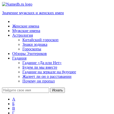
Значение мужских и женских имен
Женские имена
Мужские имена
Астрология
Китайский гороскоп
Знаки зодиака
Гороскопы
Обзоры Эзотериков
Гадания
Гадание «Да или Нет»
Будем ли мы вместе
Гадание на зеркале на будущее
Жалеет ли он о расставании
Почему он пропал
А
Б
В
Г