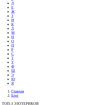
Д
Е
Ж
З
И
К
Л
М
Н
О
П
Р
С
Т
У
Ф
Ш
Э
Ю
Я
Главная
Блог
ТОП-3 ЭЗОТЕРИКОВ