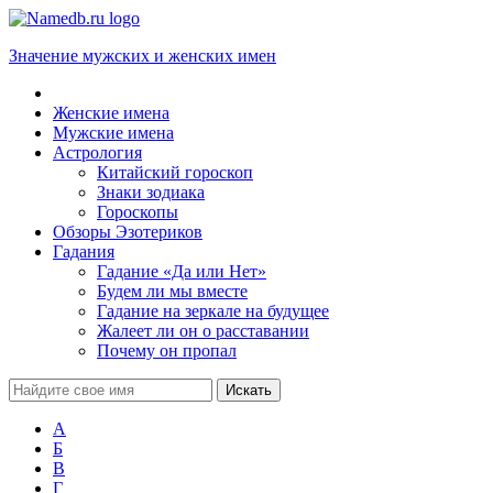
Значение мужских и женских имен
Женские имена
Мужские имена
Астрология
Китайский гороскоп
Знаки зодиака
Гороскопы
Обзоры Эзотериков
Гадания
Гадание «Да или Нет»
Будем ли мы вместе
Гадание на зеркале на будущее
Жалеет ли он о расставании
Почему он пропал
А
Б
В
Г