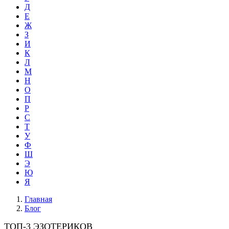
Д
Е
Ж
З
И
К
Л
М
Н
О
П
Р
С
Т
У
Ф
Ш
Э
Ю
Я
Главная
Блог
ТОП-3 ЭЗОТЕРИКОВ