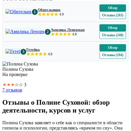
Обзор
Обительница
1
4.9
Отзывы (263)
Обзор
Амилика Ленорман
2
4.8
Отзывы (248)
Обзор
Гетейва
3
4.8
Отзывы (184)
Полина Сухова
На проверке
★
★
★
☆
☆
3
7 отзывов
Отзывы о Полине Суховой: обзор
деятельности, курсов и услуг
Полина Сухова заявляет о себе как о специалисте в области
гипноза и психологии, представляясь «врачом по сну». Она