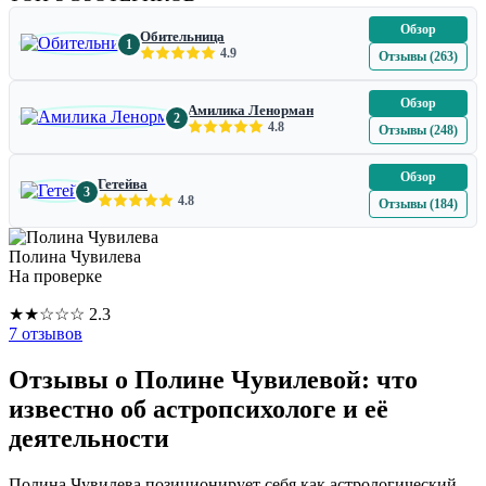
Обзор
Обительница
1
4.9
Отзывы (263)
Обзор
Амилика Ленорман
2
4.8
Отзывы (248)
Обзор
Гетейва
3
4.8
Отзывы (184)
Полина Чувилева
На проверке
★
★
☆
☆
☆
2.3
7 отзывов
Отзывы о Полине Чувилевой: что
известно об астропсихологе и её
деятельности
Полина Чувилева позиционирует себя как астрологический