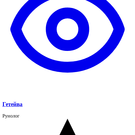
Гетейва
Рунолог