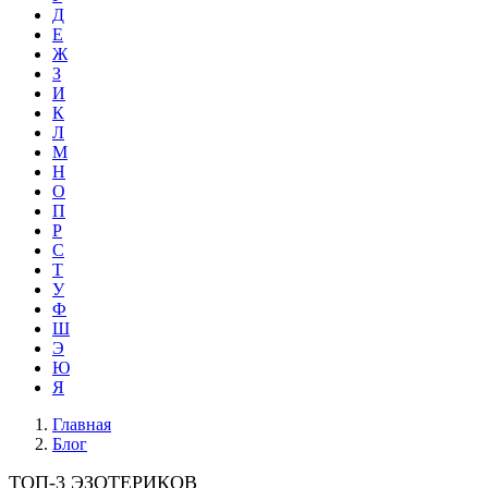
Д
Е
Ж
З
И
К
Л
М
Н
О
П
Р
С
Т
У
Ф
Ш
Э
Ю
Я
Главная
Блог
ТОП-3 ЭЗОТЕРИКОВ