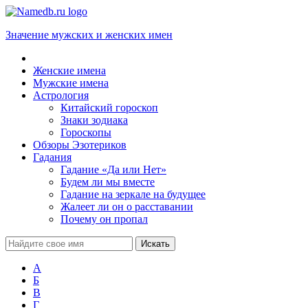
Значение мужских и женских имен
Женские имена
Мужские имена
Астрология
Китайский гороскоп
Знаки зодиака
Гороскопы
Обзоры Эзотериков
Гадания
Гадание «Да или Нет»
Будем ли мы вместе
Гадание на зеркале на будущее
Жалеет ли он о расставании
Почему он пропал
А
Б
В
Г