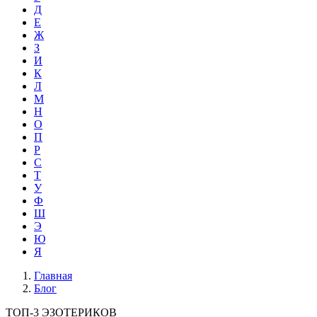
Д
Е
Ж
З
И
К
Л
М
Н
О
П
Р
С
Т
У
Ф
Ш
Э
Ю
Я
Главная
Блог
ТОП-3 ЭЗОТЕРИКОВ