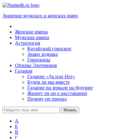
Значение мужских и женских имен
Женские имена
Мужские имена
Астрология
Китайский гороскоп
Знаки зодиака
Гороскопы
Обзоры Эзотериков
Гадания
Гадание «Да или Нет»
Будем ли мы вместе
Гадание на зеркале на будущее
Жалеет ли он о расставании
Почему он пропал
А
Б
В
Г