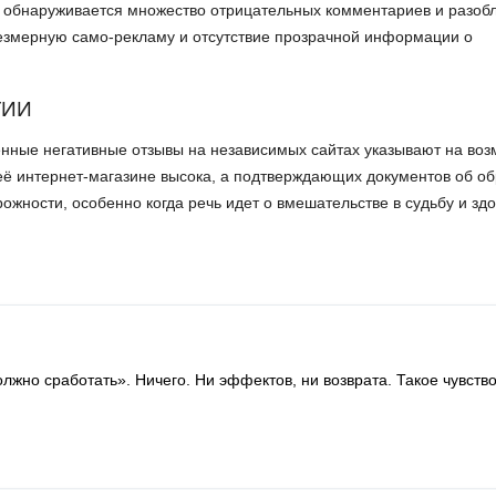
 обнаруживается множество отрицательных комментариев и разоб
езмерную само-рекламу и отсутствие прозрачной информации о
ГИИ
ленные негативные отзывы на независимых сайтах указывают на во
 её интернет-магазине высока, а подтверждающих документов об о
жности, особенно когда речь идет о вмешательстве в судьбу и здо
олжно сработать». Ничего. Ни эффектов, ни возврата. Такое чувство