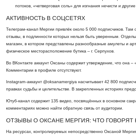
потоков, «четверговая соль» для изгнания нечисти и други
АКТИВНОСТЬ В СОЦСЕТЯХ
Телеграм-канал Мергии привлёк около 5 000 подписчиков. Там 
отзывы, в подлинности которых нельзя быть уверенным. Отдел
магазин, в котором представлены разнообразные амулеты и арте
физическое месторасположение бутика – г. Серпухов.
Во ВКонтакте аккаунт Оксаны содержит утверждение, что она –
Комментарии в профиле отсутствуют.
Instagram-аккаунт @oksanamergiya насчитывает 42 800 подписчи
правках судьбы и целительстве. В закрепленных историях пред
Ютуб-канал содержит 135 видео, посвящённых в основном сакр
комментариях можно найти обратную связь от аудитории.
ОТЗЫВЫ О ОКСАНЕ МЕРГИЯ: ЧТО ГОВОРЯТ
На ресурсах, контролируемых непосредственно Оксаной Мергия