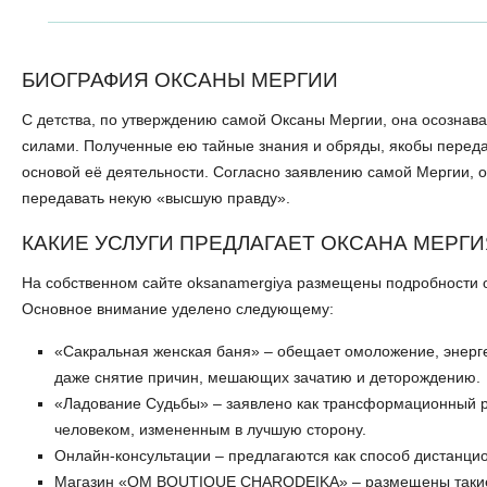
БИОГРАФИЯ ОКСАНЫ МЕРГИИ
С детства, по утверждению самой Оксаны Мергии, она осознав
силами. Полученные ею тайные знания и обряды, якобы передан
основой её деятельности. Согласно заявлению самой Мергии, 
передавать некую «высшую правду».
КАКИЕ УСЛУГИ ПРЕДЛАГАЕТ ОКСАНА МЕРГИ
На собственном сайте oksanamergiya размещены подробности об
Основное внимание уделено следующему:
«Сакральная женская баня» – обещает омоложение, энерге
даже снятие причин, мешающих зачатию и деторождению.
«Ладование Судьбы» – заявлено как трансформационный ри
человеком, измененным в лучшую сторону.
Онлайн-консультации – предлагаются как способ дистанцио
Магазин «OM BOUTIQUE CHARODEIKA» – размещены такие 