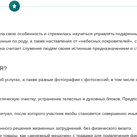
ала свою особенность и стремилась научиться управлять подарен
ные по роду, а также наставления от «небесных покровителей», 
она считает служение людям своим истинным предназначением и с
Я?
 услугах, а также разные фотографии с фотосессий, в том числе 
тическую очистку, устранение телесных и духовных блоков. Предп
туал, после которого участник якобы становится совершенно ины
нного решения жизненных затруднений, без физического визита.
товары, как «денежный мешочек» с травами для привлечения фи