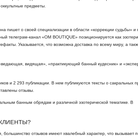
е оккультные предметы.
она пишет о своей специализации в области «коррекции судьбы» и 
ьный телеграм-канал «OM BOUTIQUE» позиционируется как эзотер
факты. Указывается, что возможна доставка по всему миру, а так
 «ведающая, видящая», «практикующий банный кудесник» и «экспе
ков и 2 293 публикации. В нем публикуются тексты о сакральных п
ставлены отзывы.
альным банным обрядам и различной эзотерической тематике. В
 КЛИЕНТЫ?
, большинство отзывов имеют хвалебный характер, что вызывает 