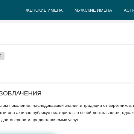
ЖЕНСКИЕ ИМЕНА
МУЖСКИЕ ИМЕНА
АСТ
А
Б
В
Г
Д
Е
Е
АЗОБЛАЧЕНИЯ
стом поколении, наследовавшей знания и традиции от веретников,
сети она активно публикует материалы о своей деятельности, однак
достоверности предоставляемых услуг.