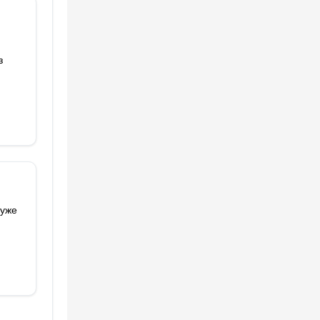
з
 уже