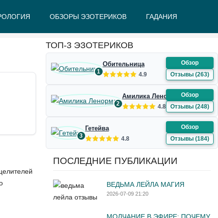
РОЛОГИЯ
ОБЗОРЫ ЭЗОТЕРИКОВ
ГАДАНИЯ
Ж
З
И
К
Л
М
Н
О
П
Р
С
Т
У
Ф
Ш
Э
Ю
Я
ТОП-3 ЭЗОТЕРИКОВ
Обзор
Обительница
1
4.9
Отзывы (263)
Обзор
Амилика Ленорман
2
4.8
Отзывы (248)
Обзор
Гетейва
3
4.8
Отзывы (184)
ПОСЛЕДНИЕ ПУБЛИКАЦИИ
 целителей
о
ВЕДЬМА ЛЕЙЛА МАГИЯ
2026-07-09 21:20
МОЛЧАНИЕ В ЭФИРЕ: ПОЧЕМУ