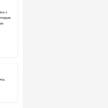
ась с
оторые
шь
ись.