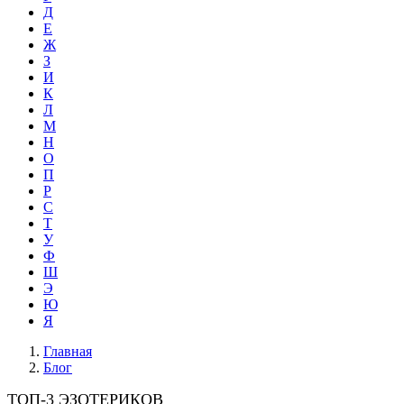
Д
Е
Ж
З
И
К
Л
М
Н
О
П
Р
С
Т
У
Ф
Ш
Э
Ю
Я
Главная
Блог
ТОП-3 ЭЗОТЕРИКОВ