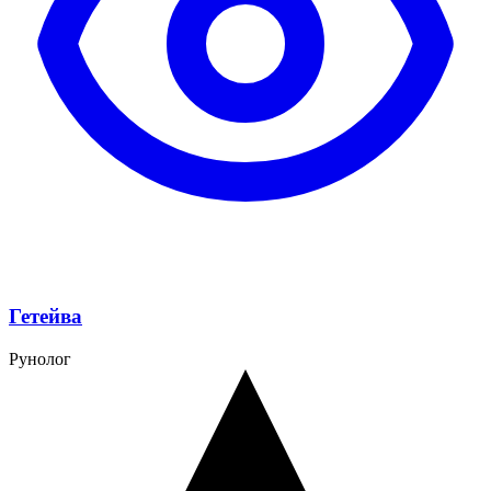
Гетейва
Рунолог