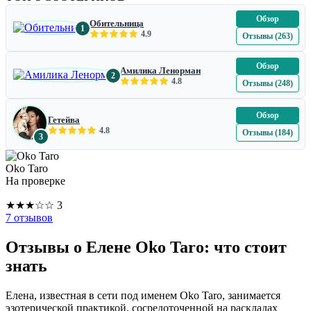
Обзор
Обительница
1
4.9
Отзывы (263)
Обзор
Амилика Ленорман
2
4.8
Отзывы (248)
Обзор
Гетейва
4.8
Отзывы (184)
3
Oko Taro
На проверке
★
★
★
☆
☆
3
7 отзывов
Отзывы о Елене Oko Taro: что стоит
знать
Елена, известная в сети под именем Oko Taro, занимается
эзотерической практикой, сосредоточенной на раскладах