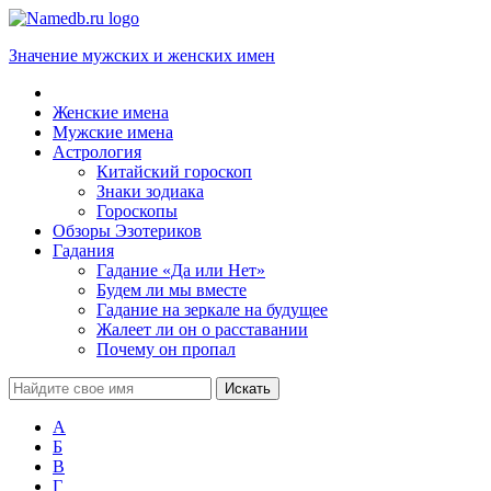
Значение мужских и женских имен
Женские имена
Мужские имена
Астрология
Китайский гороскоп
Знаки зодиака
Гороскопы
Обзоры Эзотериков
Гадания
Гадание «Да или Нет»
Будем ли мы вместе
Гадание на зеркале на будущее
Жалеет ли он о расставании
Почему он пропал
А
Б
В
Г