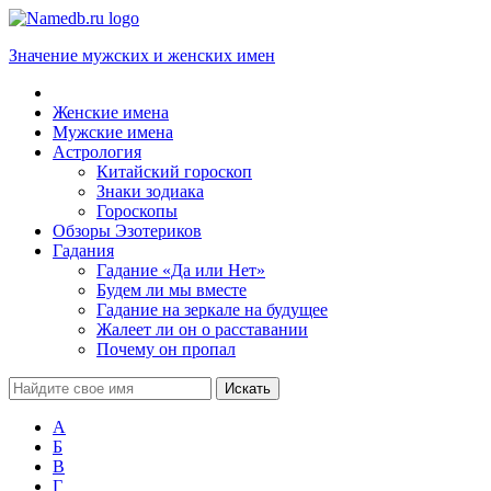
Значение мужских и женских имен
Женские имена
Мужские имена
Астрология
Китайский гороскоп
Знаки зодиака
Гороскопы
Обзоры Эзотериков
Гадания
Гадание «Да или Нет»
Будем ли мы вместе
Гадание на зеркале на будущее
Жалеет ли он о расставании
Почему он пропал
А
Б
В
Г