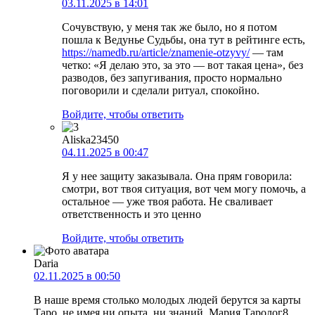
03.11.2025 в 14:01
Сочувствую, у меня так же было, но я потом
пошла к Ведунье Судьбы, она тут в рейтинге есть,
https://namedb.ru/article/znamenie-otzyvy/
— там
четко: «Я делаю это, за это — вот такая цена», без
разводов, без запугивания, просто нормально
поговорили и сделали ритуал, спокойно.
Войдите, чтобы ответить
Aliska23450
04.11.2025 в 00:47
Я у нее защиту заказывала. Она прям говорила:
смотри, вот твоя ситуация, вот чем могу помочь, а
остальное — уже твоя работа. Не сваливает
ответственность и это ценно
Войдите, чтобы ответить
Daria
02.11.2025 в 00:50
В наше время столько молодых людей берутся за карты
Таро, не имея ни опыта, ни знаний. Мария Таролог8,