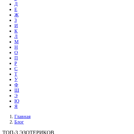
Д
Е
Ж
З
И
К
Л
М
Н
О
П
Р
С
Т
У
Ф
Ш
Э
Ю
Я
Главная
Блог
ТОП-3 ЭЗОТЕРИКОВ