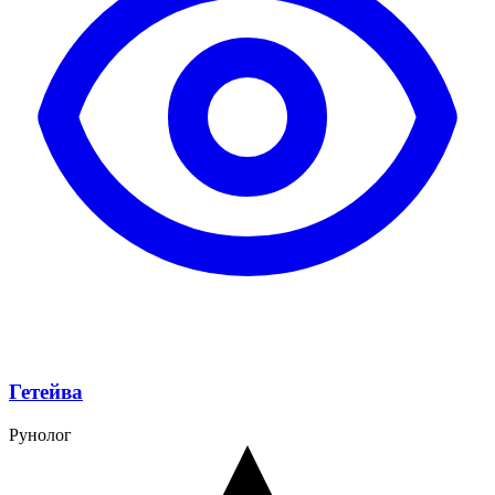
Гетейва
Рунолог