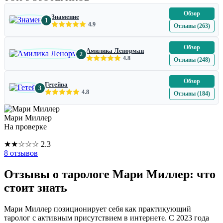
Обзор
Знамение
1
4.9
Отзывы (263)
Обзор
Амилика Ленорман
2
4.8
Отзывы (248)
Обзор
Гетейва
3
4.8
Отзывы (184)
Мари Миллер
На проверке
★
★
☆
☆
☆
2.3
8 отзывов
Отзывы о тарологе Мари Миллер: что
стоит знать
Мари Миллер позиционирует себя как практикующий
таролог с активным присутствием в интернете. С 2023 года