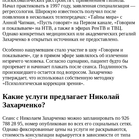
психосоматических расстройств с применением гипноза.
Начал практиковать в 1997 году, заявленная специализация —
регрессология. Широкую известность получил после
появления в нескольких телепередачах: «Тайны мира» с
Анной Чапман, «Пусть говорят» на Первом канале, «Говорим
и показываем» на НТВ, а также в эфирах РенТВ и ТВЦ.
Однако конкретных медицинских или академических регалий
Захарченко в открытых источниках не предоставлено.
Особенно нашумевшим стало участие в шоу «Говорим и
показываем», где в прямом эфире заявлялось об излечении
незрячего человека. Согласно сценарию, пациент будто бы
прозревает и начинает плакать после сеанса. Подлинность
произошедшего остается под вопросом. Захарченко
утверждает, что использовал собственную методику
«Психологическая коррекция зрения».
Какие услуги предлагает Николай
Захарченко?
Сеанс с Николаем Захарченко можно запланировать по 926
788 28 95, номер опубликован во всех его социальных сетях.
Однако фиксированные цены на услуги не раскрываются,
стоимость консультации варьируется в зависимости от типа