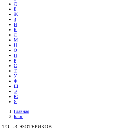
Д
Е
Ж
З
И
К
Л
М
Н
О
П
Р
С
Т
У
Ф
Ш
Э
Ю
Я
Главная
Блог
ТОП-3 ЭЗОТЕРИКОВ