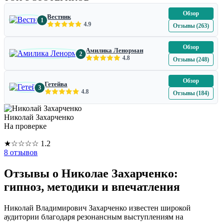
Обзор
Вестник
1
4.9
Отзывы (263)
Обзор
Амилика Ленорман
2
4.8
Отзывы (248)
Обзор
Гетейва
3
4.8
Отзывы (184)
Николай Захарченко
На проверке
★
☆
☆
☆
☆
1.2
8 отзывов
Отзывы о Николае Захарченко:
гипноз, методики и впечатления
Николай Владимирович Захарченко известен широкой
аудитории благодаря резонансным выступлениям на