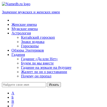
Значение мужских и женских имен
Женские имена
Мужские имена
Астрология
Китайский гороскоп
Знаки зодиака
Гороскопы
Обзоры Эзотериков
Гадания
Гадание «Да или Нет»
Будем ли мы вместе
Гадание на зеркале на будущее
Жалеет ли он о расставании
Почему он пропал
А
Б
В
Г