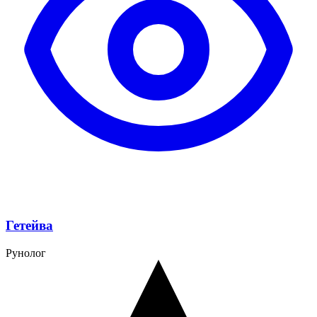
Гетейва
Рунолог