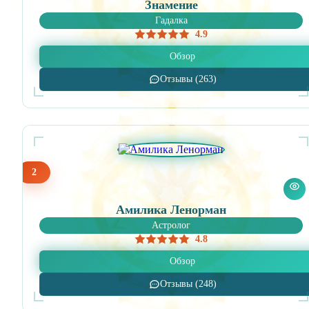
Знамение
Гадалка
4.9
Обзор
Отзывы (263)
2
Амилика Ленорман
Астролог
4.8
Обзор
Отзывы (248)