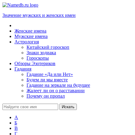
Значение мужских и женских имен
Женские имена
Мужские имена
Астрология
Китайский гороскоп
Знаки зодиака
Гороскопы
Обзоры Эзотериков
Гадания
Гадание «Да или Нет»
Будем ли мы вместе
Гадание на зеркале на будущее
Жалеет ли он о расставании
Почему он пропал
А
Б
В
Г