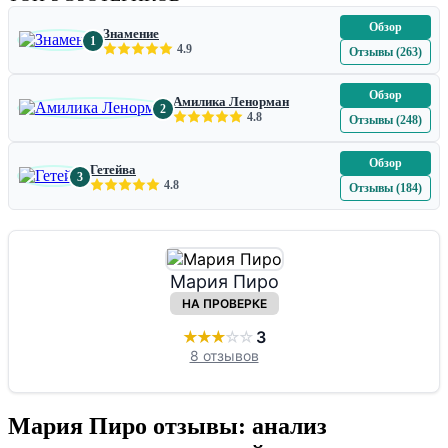
Обзор
Знамение
1
4.9
Отзывы (263)
Обзор
Амилика Ленорман
2
4.8
Отзывы (248)
Обзор
Гетейва
3
4.8
Отзывы (184)
Мария Пиро
НА ПРОВЕРКЕ
★
★
★
☆
☆
3
8 отзывов
Мария Пиро отзывы: анализ