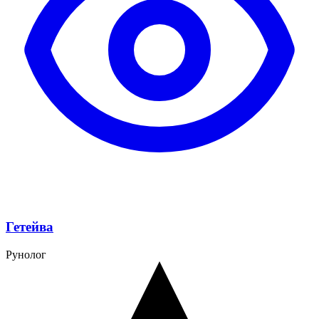
Гетейва
Рунолог