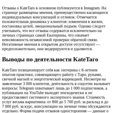
Отзывы о KateTaro в основном публикуются в Instagram. На
странице размещены мнения, преимущественно касающиеся
индивидуальных консультаций и отливок. Отмечается
положительная динамика у клиентов: изменения в жизни,
постановка целей, эмоциональный подъем. Однако следует
учитывать, что все отзывы содержатся исключительно на
личных страницах самой Екатерины, что означает
невозможность независимой проверки обратной связи.
Негативные мнения в открытом доступе отсутствуют —
предположительно, они модерируются и удаляются.
Выводы по деятельности KateTaro
KateTaro позиционирует себя как эзотерика с 8-летним
опытом практики, совмещающего работу с Таро, рунами,
свечной магией и энергетической коррекцией. Несмотря на
заявленные 3 000 клиентов, деятельность в соцсетях вызывает
вопросы: Telegram охватывает лишь до 1 000 подписчиков, а
публикации на YouTube выходят эпизодически и не
предоставляют системного экспертного знания. Стоимость
услуг весьма вариативна: от 800 до 5 700 руб. за расклад и до
7 000 руб. за курс, консультации на личные темы обсуждаются
отдельно. Форма подачи отзывов односторонняя — данные о