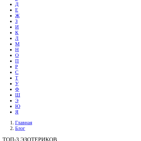
Д
Е
Ж
З
И
К
Л
М
Н
О
П
Р
С
Т
У
Ф
Ш
Э
Ю
Я
Главная
Блог
ТОП-3 ЭЗОТЕРИКОВ