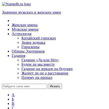
Значение мужских и женских имен
Женские имена
Мужские имена
Астрология
Китайский гороскоп
Знаки зодиака
Гороскопы
Обзоры Эзотериков
Гадания
Гадание «Да или Нет»
Будем ли мы вместе
Гадание на зеркале на будущее
Жалеет ли он о расставании
Почему он пропал
А
Б
В
Г