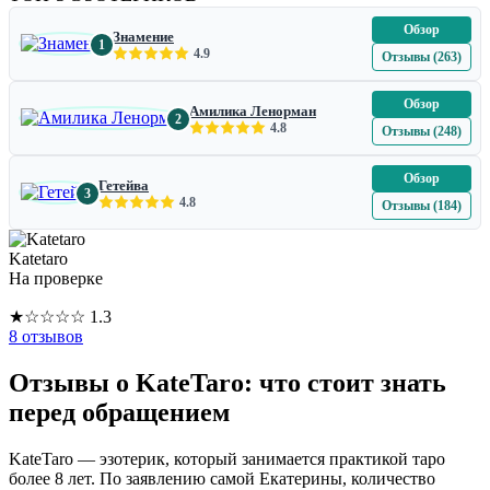
Обзор
Знамение
1
4.9
Отзывы (263)
Обзор
Амилика Ленорман
2
4.8
Отзывы (248)
Обзор
Гетейва
3
4.8
Отзывы (184)
Katetaro
На проверке
★
☆
☆
☆
☆
1.3
8 отзывов
Отзывы о KateTaro: что стоит знать
перед обращением
KateTaro — эзотерик, который занимается практикой таро
более 8 лет. По заявлению самой Екатерины, количество