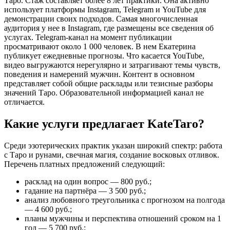
Таро. Стаж составляет более 8 лет практики. Она активно
использует платформы Instagram, Telegram и YouTube для
демонстрации своих подходов. Самая многочисленная
аудитория у нее в Instagram, где размещены все сведения об
услугах. Telegram-канал на момент публикации
просматривают около 1 000 человек. В нем Екатерина
публикует ежедневные прогнозы. Что касается YouTube,
видео выгружаются нерегулярно и затрагивают темы чувств,
поведения и намерений мужчин. Контент в основном
представляет собой общие расклады или тезисные разборы
значений Таро. Образовательной информацией канал не
отличается.
Какие услуги предлагает KateTaro?
Среди эзотерических практик указан широкий спектр: работа
с Таро и рунами, свечная магия, создание восковых отливок.
Перечень платных предложений следующий:
расклад на один вопрос — 800 руб.;
гадание на партнёра — 3 500 руб.;
анализ любовного треугольника с прогнозом на полгода
— 4 600 руб.;
планы мужчины и перспектива отношений сроком на 1
год — 5 700 руб.;