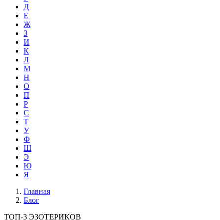
Д
Е
Ж
З
И
К
Л
М
Н
О
П
Р
С
Т
У
Ф
Ш
Э
Ю
Я
Главная
Блог
ТОП-3 ЭЗОТЕРИКОВ