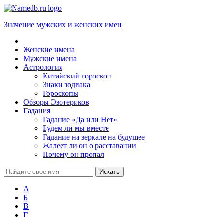
Значение мужских и женских имен
Женские имена
Мужские имена
Астрология
Китайский гороскоп
Знаки зодиака
Гороскопы
Обзоры Эзотериков
Гадания
Гадание «Да или Нет»
Будем ли мы вместе
Гадание на зеркале на будущее
Жалеет ли он о расставании
Почему он пропал
А
Б
В
Г