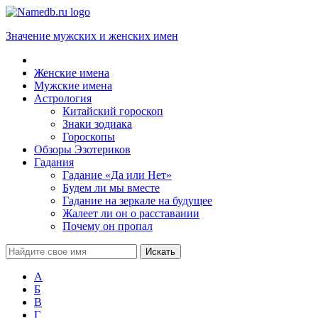
Значение мужских и женских имен
Женские имена
Мужские имена
Астрология
Китайский гороскоп
Знаки зодиака
Гороскопы
Обзоры Эзотериков
Гадания
Гадание «Да или Нет»
Будем ли мы вместе
Гадание на зеркале на будущее
Жалеет ли он о расставании
Почему он пропал
А
Б
В
Г