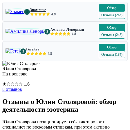
Обзор
Знамение
1
4.9
Отзывы (263)
Обзор
Амилика Ленорман
2
4.8
Отзывы (248)
Обзор
Гетейва
3
4.8
Отзывы (184)
Юлия Столярова
На проверке
★
☆
☆
☆
☆
1.6
8 отзывов
Отзывы о Юлии Столяровой: обзор
деятельности эзотерика
Юлия Столярова позиционирует себя как таролог и
специалист по восковым отливкам, при этом активно