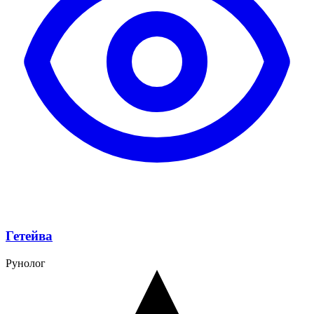
Гетейва
Рунолог