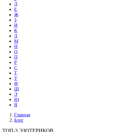
Д
Е
Ж
З
И
К
Л
М
Н
О
П
Р
С
Т
У
Ф
Ш
Э
Ю
Я
Главная
Блог
ТОП-3 ЭЗОТЕРИКОВ