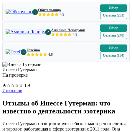
Обзор
Обительница
1
4.9
Отзывы (263)
Обзор
Амилика Ленорман
2
4.8
Отзывы (248)
Обзор
Гетейва
3
4.8
Отзывы (184)
Инесса Гутерман
На проверке
★
☆
☆
☆
☆
1.9
7 отзывов
Отзывы об Инессе Гутерман: что
известно о деятельности эзотерика
Инесса Гутерман позиционирует себя как мастер ченнелинга
и таролог, работающая в сфере эзотерики с 2011 года. Она