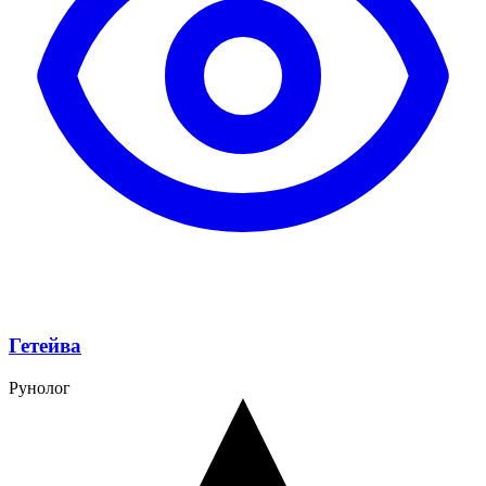
Гетейва
Рунолог