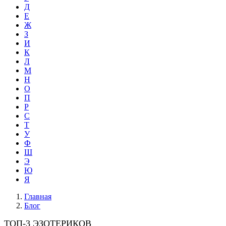
Д
Е
Ж
З
И
К
Л
М
Н
О
П
Р
С
Т
У
Ф
Ш
Э
Ю
Я
Главная
Блог
ТОП-3 ЭЗОТЕРИКОВ