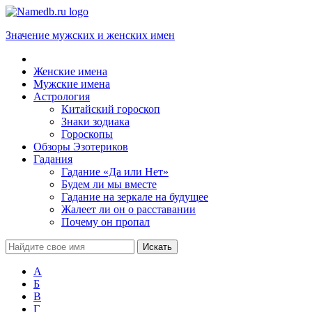
Значение мужских и женских имен
Женские имена
Мужские имена
Астрология
Китайский гороскоп
Знаки зодиака
Гороскопы
Обзоры Эзотериков
Гадания
Гадание «Да или Нет»
Будем ли мы вместе
Гадание на зеркале на будущее
Жалеет ли он о расставании
Почему он пропал
А
Б
В
Г