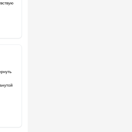
увствую
ернуть
манутой