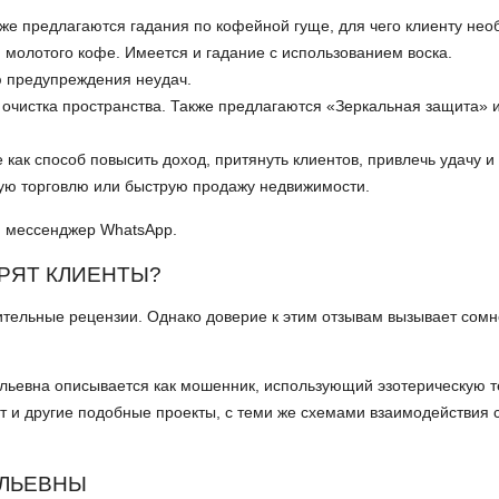
кже предлагаются гадания по кофейной гуще, для чего клиенту не
 молотого кофе. Имеется и гадание с использованием воска.
ю предупреждения неудач.
 очистка пространства. Также предлагаются «Зеркальная защита» 
ак способ повысить доход, притянуть клиентов, привлечь удачу и
ную торговлю или быструю продажу недвижимости.
и мессенджер WhatsApp.
ОРЯТ КЛИЕНТЫ?
тельные рецензии. Однако доверие к этим отзывам вызывает сом
ильевна описывается как мошенник, использующий эзотерическую т
ет и другие подобные проекты, с теми же схемами взаимодействия 
ИЛЬЕВНЫ