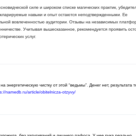
сновидческой силе и широком списке магических практик, убедите
Декларируемые навыки и опыт остаются неподтвержденными. Ее
еальной вовлеченностью аудитории. Отзывы на независимых платфо
нничестве. Учитывая вышесказанное, рекомендуется проявить ост
терических услуг.
а энергетическую чистку от этой “ведьмы”. Денег нет, результата т
s://namedb.ru/article/obitelnicza-otzyvy/
азложила, без запугиваний и лишнего пафоса. У нее рука реально