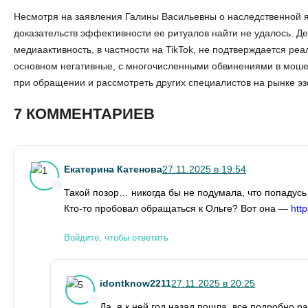
Несмотря на заявления Галины Васильевны о наследственной я
доказательств эффективности ее ритуалов найти не удалось. 
медиаактивность, в частности на TikTok, не подтверждается р
основном негативные, с многочисленными обвинениями в моше
при обращении и рассмотреть других специалистов на рынке эзо
7 КОММЕНТАРИЕВ
Екатерина Катенова
27.11.2025 в 19:54
Такой позор… никогда бы не подумала, что попадусь н
Кто-то пробовал обращаться к Ольге? Вот она —
http
Войдите, чтобы ответить
idontknow2211
27.11.2025 в 20:25
Да, я к ней год назад пошла, все подробно р