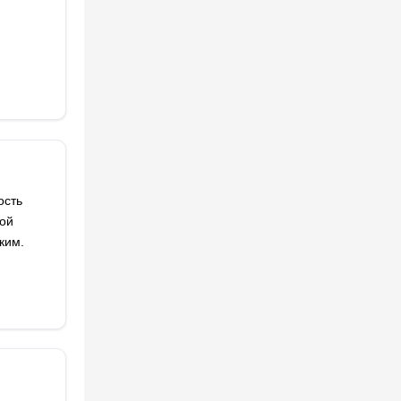
ость
кой
ким.