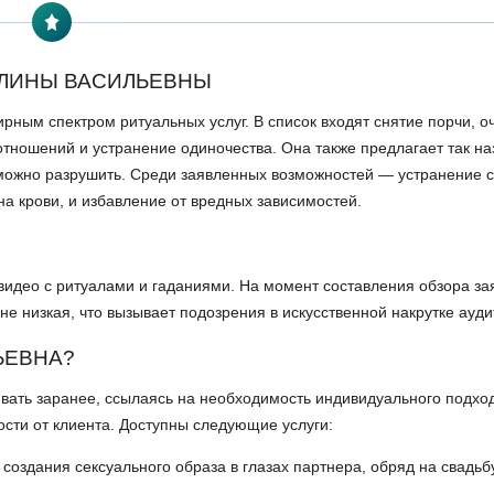
АЛИНЫ ВАСИЛЬЕВНЫ
ирным спектром ритуальных услуг. В список входят снятие порчи, 
т отношений и устранение одиночества. Она также предлагает так 
озможно разрушить. Среди заявленных возможностей — устранение
а крови, и избавление от вредных зависимостей.
 видео с ритуалами и гаданиями. На момент составления обзора з
не низкая, что вызывает подозрения в искусственной накрутке ауди
ЬЕВНА?
вать заранее, ссылаясь на необходимость индивидуального подход
сти от клиента. Доступны следующие услуги:
здания сексуального образа в глазах партнера, обряд на свадьбу