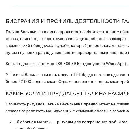
БИОГРАФИЯ И ПРОФИЛЬ ДЕЯТЕЛЬНОСТИ Г
Галина Васильевна активно продвигает себя как эзотерик с обш
сглаза, приворот, отворот, духовная защита, обряды на возвра
кармический обряд «узел судеб», который, по ее словам, нев
путем внушения равнодушия, снятие приворота, выполненного н
Контакт для связи: номер 938 866 59 59 (доступен в WhatsApp).
У Галины Васильевны есть аккаунт TikTok, где она выкладывает
более 22 000 подписчиков. Однако активность подписчиков край
КАКИЕ УСЛУГИ ПРЕДЛАГАЕТ ГАЛИНА ВАСИЛ
Стоимость ритуалов Галина Васильевна предпочитает не озвучи
создает вероятность манипуляций с суммами оплаты в зависимо
«Любовная магия» — ритуалы для возвращения любимого, со
венца безбрачия.