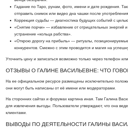
Гадание по Таро, рунам, фото, имени и дате рождения. Та
отправить снимок или видео дна чашки после употребления
Коррекция судьбы — диагностика будущих событий с цель
«Снятие порчи» — избавление от отрицательных энергий и
устранение «кольца рабства».
«Открою дорогу на прибыль» — ритуалы, позиционируемые к
конкурентов. Смежно с этим проводится и магия на успеш
Уточнить цену и записаться возможно только через телефон ил
ОТЗЫВЫ О ГАЛИНЕ ВАСИЛЬЕВНЕ: ЧТО ГОВ
На ее официальном ресурсе размещены исключительно положи
они могут быть написаны от её имени или модераторами.
На сторонних сайтах и форумах картина иная. Там Галина Вас
для извлечения выгоды. Пользователи утверждают, что она вед
клиентами.
ВЫВОДЫ ПО ДЕЯТЕЛЬНОСТИ ГАЛИНЫ ВАС