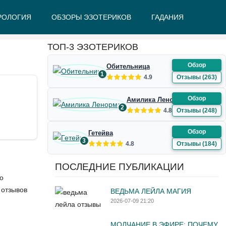
РОЛОГИЯ
ОБЗОРЫ ЭЗОТЕРИКОВ
ГАДАНИЯ
Ж
З
И
К
Л
М
Н
О
П
Р
С
Т
У
Ф
Ш
Э
Ю
Я
ТОП-3 ЭЗОТЕРИКОВ
Обзор
Обительница
1
4.9
Отзывы (263)
Обзор
Амилика Ленорман
2
4.8
Отзывы (248)
Обзор
Гетейва
3
4.8
Отзывы (184)
ПОСЛЕДНИЕ ПУБЛИКАЦИИ
о
 отзывов
ВЕДЬМА ЛЕЙЛА МАГИЯ
2026-07-09 21:20
МОЛЧАНИЕ В ЭФИРЕ: ПОЧЕМУ