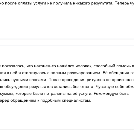
 после оплаты услуги не получила никакого результата. Теперь ч
 показалось, что наконец-то нашёлся человек, способный помочь в
ия к ней я столкнулась с полным разочарованием. Её обещания в
зались пустыми словами. После проведения ритуалов не произошло
ля обсуждения результатов остались без ответа. Чувствую себя об
 суммы, которые были потрачены на её услуги. Рекомендую быть
еред обращением к подобным специалистам.