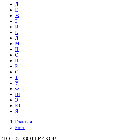
Д
Е
Ж
З
И
К
Л
М
Н
О
П
Р
С
Т
У
Ф
Ш
Э
Ю
Я
Главная
Блог
ТОП-3 ЭЗОТЕРИКОВ