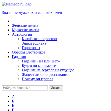
Значение мужских и женских имен
Женские имена
Мужские имена
Астрология
Китайский гороскоп
Знаки зодиака
Гороскопы
Обзоры Эзотериков
Гадания
Гадание «Да или Нет»
Будем ли мы вместе
Гадание на зеркале на будущее
Жалеет ли он о расставании
Почему он пропал
А
Б
В
Г