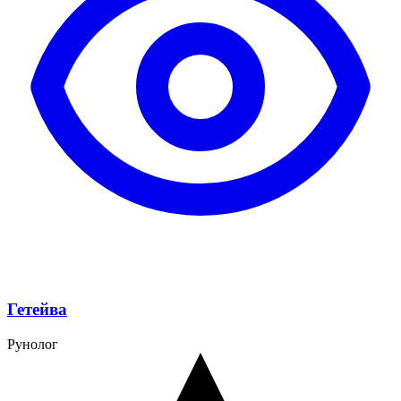
Гетейва
Рунолог