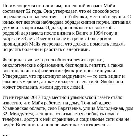
По имеющимся источникам, нинешний возраст Майи
составляет 52 года. Она утверждает, что её способности
передались по наследству — от бабушки, местной ведуньи. С
юных лет девочка наблюдала обряды снятия порчи, изгнания
духов и экзорцизма. Однако, использовать свой якобы
родовой дар начала после визита к Ванге в 1994 году в
возрасте 33 лет. Именно после встречи с болгарской
провидицей Майя уверовала, что должна помогать людям,
исцелять болезни и работать с энергиями.
Женщина заявляет о способности лечить грыжи,
онкологические образования, бесплодие, гепатит, а также
восстанавливать физические функции после инсульта.
Утверждает, что практикует медиумизм — то есть видит и
слышит умерших, а также владеет телепатией. Якобы она
может считывать мысли других людей.
Из интервью 2017 года местной ульяновской газете стало
известно, что Майя работает на дому. Точный адрес:
Ульяновская область, село Баратаевка, улица Молодёжная, дом
32. Между тем, женщина отказывается сообщать номер
телефона, доступ к ней ограничен, а социальные сети она не
ведёт. Внешность и полное имя также засекречены.