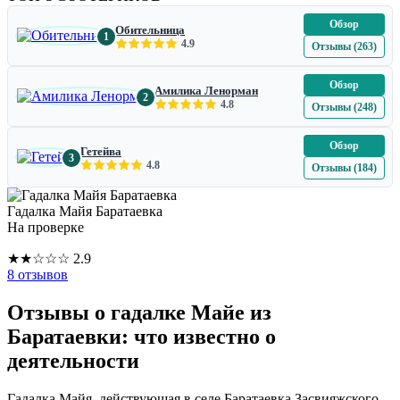
Обзор
Обительница
1
4.9
Отзывы (263)
Обзор
Амилика Ленорман
2
4.8
Отзывы (248)
Обзор
Гетейва
3
4.8
Отзывы (184)
Гадалка Майя Баратаевка
На проверке
★
★
☆
☆
☆
2.9
8 отзывов
Отзывы о гадалке Майе из
Баратаевки: что известно о
деятельности
Гадалка Майя, действующая в селе Баратаевка Засвияжского