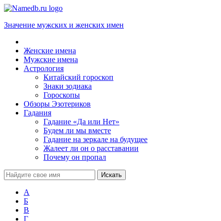
Значение мужских и женских имен
Женские имена
Мужские имена
Астрология
Китайский гороскоп
Знаки зодиака
Гороскопы
Обзоры Эзотериков
Гадания
Гадание «Да или Нет»
Будем ли мы вместе
Гадание на зеркале на будущее
Жалеет ли он о расставании
Почему он пропал
А
Б
В
Г