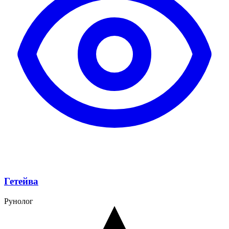
Гетейва
Рунолог