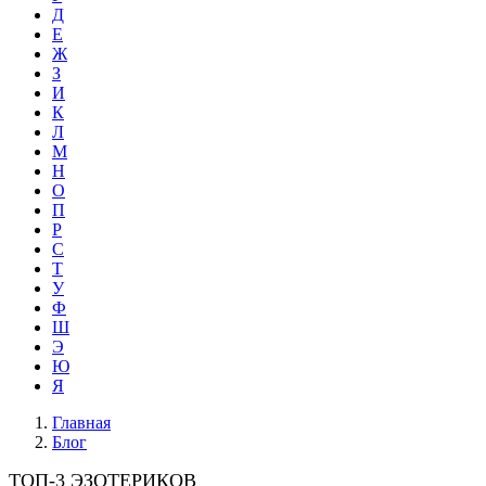
Д
Е
Ж
З
И
К
Л
М
Н
О
П
Р
С
Т
У
Ф
Ш
Э
Ю
Я
Главная
Блог
ТОП-3 ЭЗОТЕРИКОВ