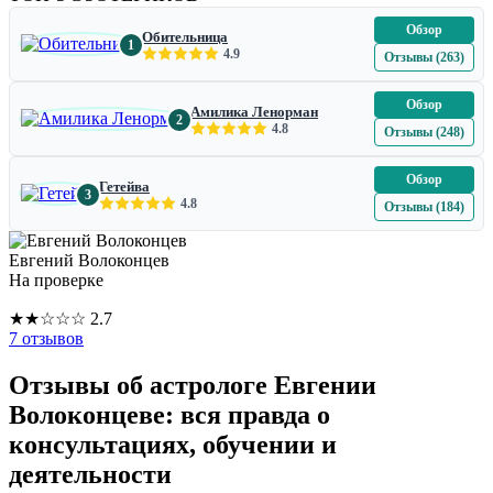
Обзор
Обительница
1
4.9
Отзывы (263)
Обзор
Амилика Ленорман
2
4.8
Отзывы (248)
Обзор
Гетейва
3
4.8
Отзывы (184)
Евгений Волоконцев
На проверке
★
★
☆
☆
☆
2.7
7 отзывов
Отзывы об астрологе Евгении
Волоконцеве: вся правда о
консультациях, обучении и
деятельности