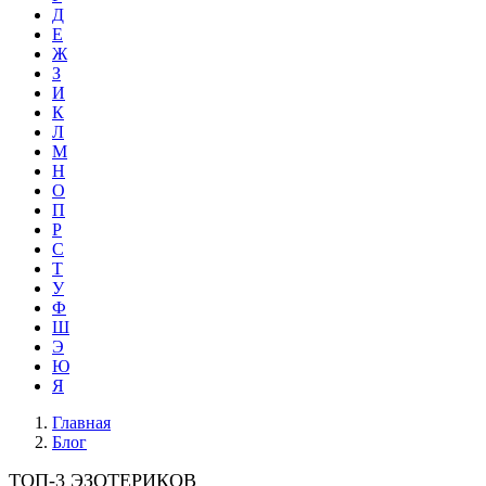
Д
Е
Ж
З
И
К
Л
М
Н
О
П
Р
С
Т
У
Ф
Ш
Э
Ю
Я
Главная
Блог
ТОП-3 ЭЗОТЕРИКОВ