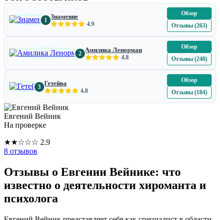
Обзор
Знамение
1
4.9
Отзывы (263)
Обзор
Амилика Ленорман
2
4.8
Отзывы (248)
Обзор
Гетейва
3
4.8
Отзывы (184)
Евгений Вейник
На проверке
★
★
☆
☆
☆
2.9
8 отзывов
Отзывы о Евгении Вейнике: что
известно о деятельности хироманта и
психолога
Евгений Вейник представляет себя как специалист в области