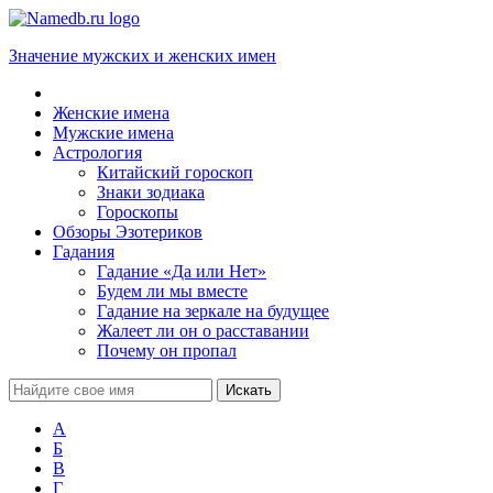
Значение мужских и женских имен
Женские имена
Мужские имена
Астрология
Китайский гороскоп
Знаки зодиака
Гороскопы
Обзоры Эзотериков
Гадания
Гадание «Да или Нет»
Будем ли мы вместе
Гадание на зеркале на будущее
Жалеет ли он о расставании
Почему он пропал
А
Б
В
Г