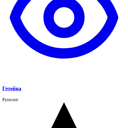
Гетейва
Рунолог