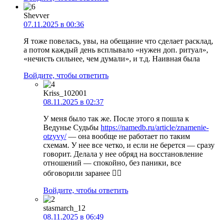
Shevver
07.11.2025 в 00:36
Я тоже повелась, увы, на обещание что сделает расклад,
а потом каждый день всплывало «нужен доп. ритуал»,
«нечисть сильнее, чем думали», и т.д. Наивная была
Войдите, чтобы ответить
Kriss_102001
08.11.2025 в 02:37
У меня было так же. После этого я пошла к
Ведунье Судьбы
https://namedb.ru/article/znamenie-
otzyvy/
— она вообще не работает по таким
схемам. У нее все четко, и если не берется — сразу
говорит. Делала у нее обряд на восстановление
отношений — спокойно, без паники, все
обговорили заранее 👍🏻
Войдите, чтобы ответить
stasmarch_12
08.11.2025 в 06:49