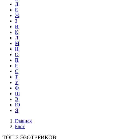
Д
Е
Ж
З
И
К
Л
М
Н
О
П
Р
С
Т
У
Ф
Ш
Э
Ю
Я
Главная
Блог
ТОП-3 ЭЗОТЕРИКОВ