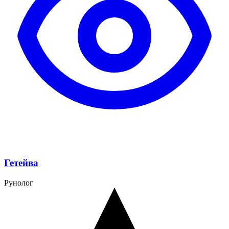
Гетейва
Рунолог