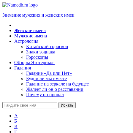
Значение мужских и женских имен
Женские имена
Мужские имена
Астрология
Китайский гороскоп
Знаки зодиака
Гороскопы
Обзоры Эзотериков
Гадания
Гадание «Да или Нет»
Будем ли мы вместе
Гадание на зеркале на будущее
Жалеет ли он о расставании
Почему он пропал
А
Б
В
Г