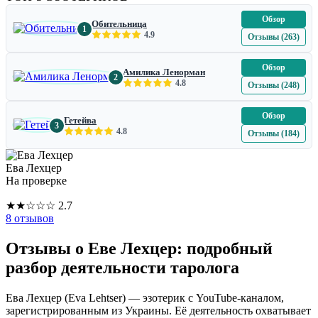
Обзор
Обительница
1
4.9
Отзывы (263)
Обзор
Амилика Ленорман
2
4.8
Отзывы (248)
Обзор
Гетейва
3
4.8
Отзывы (184)
Ева Лехцер
На проверке
★
★
☆
☆
☆
2.7
8 отзывов
Отзывы о Еве Лехцер: подробный
разбор деятельности таролога
Ева Лехцер (Eva Lehtser) — эзотерик с YouTube-каналом,
зарегистрированным из Украины. Её деятельность охватывает