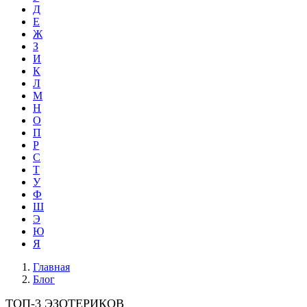
Д
Е
Ж
З
И
К
Л
М
Н
О
П
Р
С
Т
У
Ф
Ш
Э
Ю
Я
Главная
Блог
ТОП-3 ЭЗОТЕРИКОВ