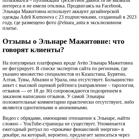
пользовался – публикации трехлетней давности не вызвали
интереса и не имели отклика. Продвигаясь на Facebook,
Эльнара Мажитовна использует аккаунт дизайнерской
одежды Adeli Kurnosova с 23 подписчиками, созданный в 2023
году, где размещено фото @elnara_astra в эксклюзивном
платье.
Отзывы о Эльнаре Мажитовне: что
говорят клиенты?
На популярных платформах вроде Avito Эльнара Мажитовна
не фигурирует. В списке экспертов сайта по регионам, где
указано множество специалистов из Казахстана, Бурятии,
Алтая, Тувы, Абхазии и Урала, она отсутствует. Большинство
анкет с высокой оценкой рейтинга (направление – тарология,
отзывов — от 18 до 36) сопровождаются подозрением в
заказном написании отзывов. У самой Эльнары
положительные комментарии практически отсутствуют, либо
являются однотипными и анонимными.
Видео с обрядами, имеющими отношение к Эльнаре, найти
сложно – YouTube-страницы не существует. Упоминается
ежегодный ритуал по «прокачке финансовой энергии» в
декабре, на который, вероятно, предлагает записаться через