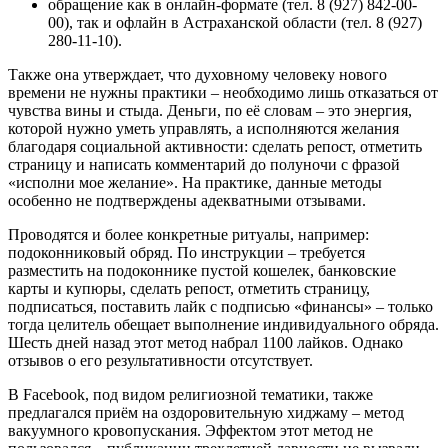
обращение как в онлайн-формате (тел. 8 (927) 842-00-
00), так и офлайн в Астраханской области (тел. 8 (927)
280-11-10).
Также она утверждает, что духовному человеку нового
времени не нужны практики – необходимо лишь отказаться от
чувства вины и стыда. Деньги, по её словам – это энергия,
которой нужно уметь управлять, а исполняются желания
благодаря социальной активности: сделать репост, отметить
страницу и написать комментарий до полуночи с фразой
«исполни мое желание». На практике, данные методы
особенно не подтверждены адекватными отзывами.
Проводятся и более конкретные ритуалы, например:
подоконниковый обряд. По инструкции – требуется
разместить на подоконнике пустой кошелек, банковские
карты и купюры, сделать репост, отметить страницу,
подписаться, поставить лайк с подписью «финансы» – только
тогда целитель обещает выполнение индивидуального обряда.
Шесть дней назад этот метод набрал 1100 лайков. Однако
отзывов о его результативности отсутствует.
В Facebook, под видом религиозной тематики, также
предлагался приём на оздоровительную хиджаму – метод
вакуумного кровопускания. Эффектом этот метод не