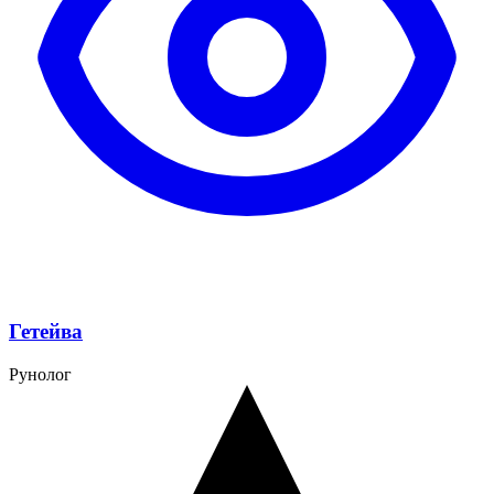
Гетейва
Рунолог