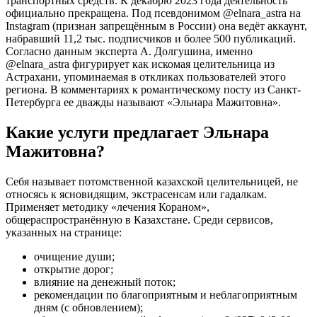
транспортных средств. К декабрю 2023 года деятельность
официально прекращена. Под псевдонимом @elnara_astra на
Instagram (признан запрещённым в России) она ведёт аккаунт,
набравший 11,2 тыс. подписчиков и более 500 публикаций.
Согласно данным эксперта А. Долгушина, именно
@elnara_astra фигурирует как искомая целительница из
Астрахани, упоминаемая в откликах пользователей этого
региона. В комментариях к романтическому посту из Санкт-
Петербурга ее дважды называют «Эльнара Мажитовна».
Какие услуги предлагает Эльнара
Мажитовна?
Себя называет потомственной казахской целительницей, не
относясь к ясновидящим, экстрасенсам или гадалкам.
Применяет методику «лечения Кораном»,
общераспространённую в Казахстане. Среди сервисов,
указанных на странице:
очищение души;
открытие дорог;
влияние на денежный поток;
рекомендации по благоприятным и неблагоприятным
дням (с обновлением);