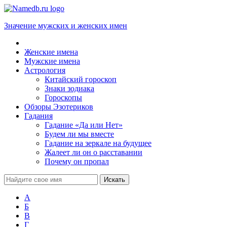
Значение мужских и женских имен
Женские имена
Мужские имена
Астрология
Китайский гороскоп
Знаки зодиака
Гороскопы
Обзоры Эзотериков
Гадания
Гадание «Да или Нет»
Будем ли мы вместе
Гадание на зеркале на будущее
Жалеет ли он о расставании
Почему он пропал
А
Б
В
Г