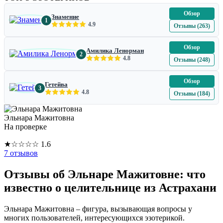
Обзор
Знамение
1
4.9
Отзывы (263)
Обзор
Амилика Ленорман
2
4.8
Отзывы (248)
Обзор
Гетейва
3
4.8
Отзывы (184)
Эльнара Мажитовна
На проверке
★
☆
☆
☆
☆
1.6
7 отзывов
Отзывы об Эльнаре Мажитовне: что
известно о целительнице из Астрахани
Эльнара Мажитовна – фигура, вызывающая вопросы у
многих пользователей, интересующихся эзотерикой.