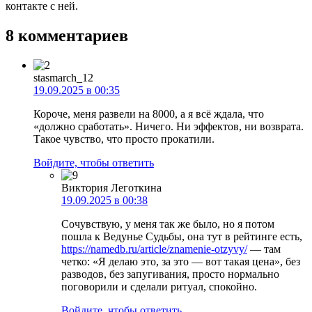
контакте с ней.
8 комментариев
stasmarch_12
19.09.2025 в 00:35
Короче, меня развели на 8000, а я всё ждала, что
«должно сработать». Ничего. Ни эффектов, ни возврата.
Такое чувство, что просто прокатили.
Войдите, чтобы ответить
Виктория Леготкина
19.09.2025 в 00:38
Сочувствую, у меня так же было, но я потом
пошла к Ведунье Судьбы, она тут в рейтинге есть,
https://namedb.ru/article/znamenie-otzyvy/
— там
четко: «Я делаю это, за это — вот такая цена», без
разводов, без запугивания, просто нормально
поговорили и сделали ритуал, спокойно.
Войдите, чтобы ответить