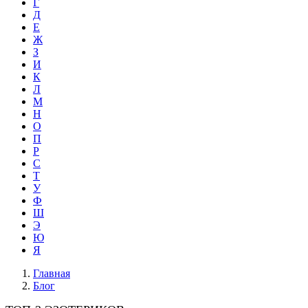
Г
Д
Е
Ж
З
И
К
Л
М
Н
О
П
Р
С
Т
У
Ф
Ш
Э
Ю
Я
Главная
Блог