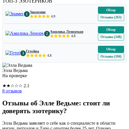
ТОП-3 ЭЗОТЕРИКОВ
Обзор
Знамение
1
4.9
Отзывы (263)
Обзор
Амилика Ленорман
2
4.8
Отзывы (248)
Обзор
Гетейва
3
4.8
Отзывы (184)
Элла Ведьма
На проверке
★
★
☆
☆
☆
2.1
8 отзывов
Отзывы об Элле Ведьме: стоит ли
доверять эзотерику?
Элла Ведьма заявляет о себе как о специалисте в области
магии, ритуалов и Таро с опытом более 25 лет. Однако