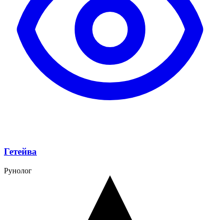
Гетейва
Рунолог