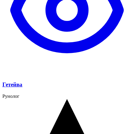
Гетейва
Рунолог