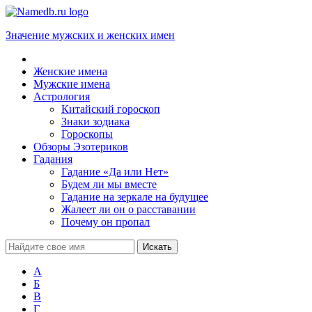
Значение мужских и женских имен
Женские имена
Мужские имена
Астрология
Китайский гороскоп
Знаки зодиака
Гороскопы
Обзоры Эзотериков
Гадания
Гадание «Да или Нет»
Будем ли мы вместе
Гадание на зеркале на будущее
Жалеет ли он о расставании
Почему он пропал
А
Б
В
Г