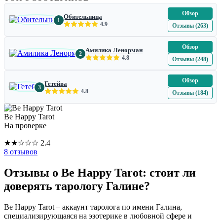
Обзор
Обительница
1
4.9
Отзывы (263)
Обзор
Амилика Ленорман
2
4.8
Отзывы (248)
Обзор
Гетейва
3
4.8
Отзывы (184)
Be Happy Tarot
На проверке
★
★
☆
☆
☆
2.4
8 отзывов
Отзывы о Be Happy Tarot: стоит ли
доверять тарологу Галине?
Be Happy Tarot – аккаунт таролога по имени Галина,
специализирующаяся на эзотерике в любовной сфере и