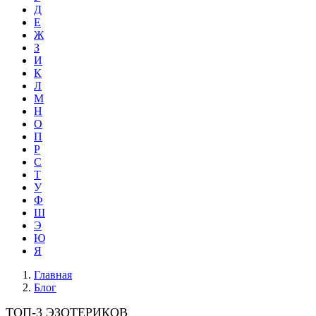
Д
Е
Ж
З
И
К
Л
М
Н
О
П
Р
С
Т
У
Ф
Ш
Э
Ю
Я
Главная
Блог
ТОП-3 ЭЗОТЕРИКОВ